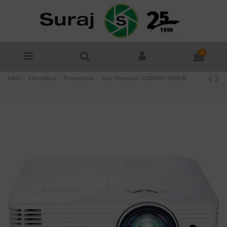
0
Inicio
Informática
Proyectores
Acer Proyector S1386WH 3600LM