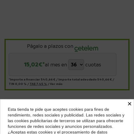
Págalo a plazos con
15,02
€*
al mes en
cuotas
*Importe a financiar
540,66 €
/
Importe total adeudado
540,66 €
/
TIN
0,00 %
/
TAE
7,45 %
/
Ver más
×
Descripción
Esta tienda te pide que aceptes cookies para fines de
¿Dónde deseas recibir tu pedido?
rendimiento, redes sociales y publicidad. Las redes sociales y
Marca
Acer
las cookies publicitarias de terceros se utilizan para ofrecerte
Selecciona tu ubicación para mostrarte los precios e
Nombre del modelo
Acer S1386WH
funciones de redes sociales y anuncios personalizados.
impuestos correctos para tu región.
¿Aceptas estas cookies y el procesamiento de datos