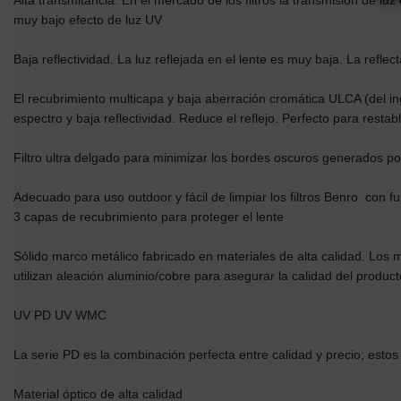
Alta transmitancia. En el mercado de los filtros la transmisión de l
muy bajo efecto de luz UV
Baja reflectividad. La luz reflejada en el lente es muy baja. La refl
El recubrimiento multicapa y baja aberración cromática ULCA (del in
espectro y baja reflectividad. Reduce el reflejo. Perfecto para restab
Filtro ultra delgado para minimizar los bordes oscuros generados por 
Adecuado para uso outdoor y fácil de limpiar los filtros Benro con
3 capas de recubrimiento para proteger el lente
Sólido marco metálico fabricado en materiales de alta calidad. Los mar
utilizan aleación aluminio/cobre para asegurar la calidad del producto
UV PD UV WMC
La serie PD es la combinación perfecta entre calidad y precio; estos 
Material óptico de alta calidad