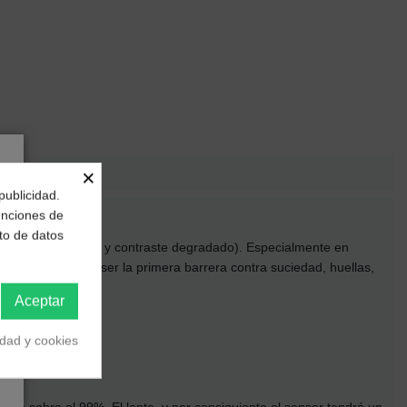
×
publicidad.
funciones de
to de datos
or una tonalidad azul y contraste degradado). Especialmente en
rotege el lente al ser la primera barrera contra suciedad, huellas,
Aceptar
idad y cookies