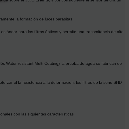
a de sobre el 99%. El lente, y por consiguiente el sensor tendrá un
tivamente la formación de luces parásitas
stándar para los filtros ópticos y permite una transmitancia de alto
lés Water resistant Multi Coating) a prueba de agua se fabrican de
orzar el la resistencia a la deformación, los filtros de la serie SHD
ionales con las siguientes características