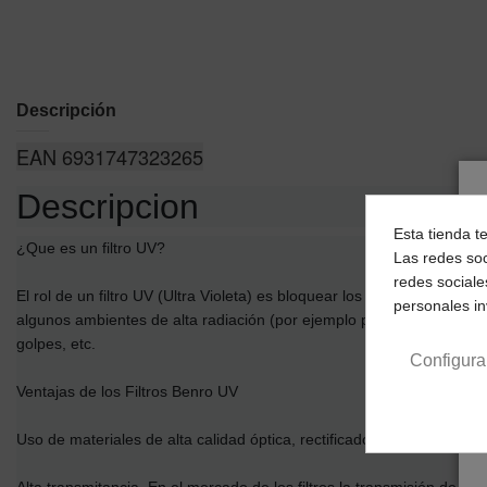
Descripción
EAN 6931747323265
Descripcion
Esta tienda t
¿Que es un filtro UV?
Las redes soc
redes sociale
El rol de un filtro UV (Ultra Violeta) es bloquear los rayos ultravio
personales i
algunos ambientes de alta radiación (por ejemplo planicies, montañas,
golpes, etc.
Configura
Ventajas de los Filtros Benro UV
Uso de materiales de alta calidad óptica, rectificado de precisión, pu