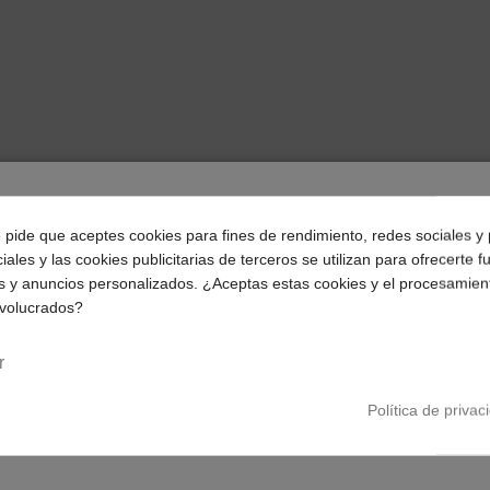
¿Dónde deseas recibir tu pedido?
e pide que aceptes cookies para fines de rendimiento, redes sociales y 
iales y las cookies publicitarias de terceros se utilizan para ofrecerte 
Selecciona tu ubicación para mostrarte los precios e
s y anuncios personalizados. ¿Aceptas estas cookies y el procesamien
impuestos correctos para tu región.
leta para evitar su influencia en la imagen (usualmente se caracteriza p
nvolucrados?
 etc) el impacto es particularmente significante. El filtro UV también p
Península y Baleares
Canarias
r
Política de privac
lido para crear materiales con grado de militar de planitud