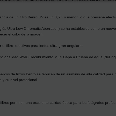
uz es solo 95%. Los filtros Benro UV SHD/SD/PD poseen una transmitanci
ectancia de un filtro Benro UV es un 0,5% o menor, lo que previene efec
glés Ultra Low Chromatic Aberration) se ha establecido como un nuevo e
lecer el color de la imagen.
el filtro, efectivos para lentes ultra gran angulares
 funcionalidad WMC Recubrimiento Multi Capa a Prueba de Agua (del ing
cos de filtros Benro se fabrican de un aluminio de alta calidad para ref
 y su nivel profesional.
filtros permiten una excelente calidad óptica para los fotógrafos profes