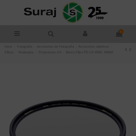
0
Inicio
Fotografía
Accesorios de Fotografía
Accesorios objetivos
Filtros
Redondos
Protectores UV
Benro Filtro PD UV WMC 49MM