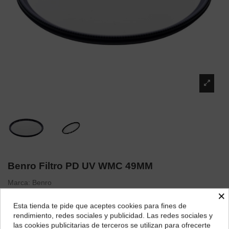
Benro Filtro PD UV WMC 49MM
Marca:
Benro
×
26,18 €
Esta tienda te pide que aceptes cookies para fines de
¿Dónde deseas recibir tu pedido?
rendimiento, redes sociales y publicidad. Las redes sociales y
las cookies publicitarias de terceros se utilizan para ofrecerte