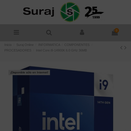
0
Inicio
Suraj Online
INFORMATICA
COMPONENTES
PROCESADORES
Intel Core i9-14900K 6.0 GHz 36MB
¡Disponible sólo en Internet!