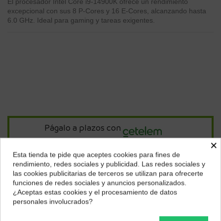
El procesador Intel Core i9-14900K ofrece un rendimiento
excepcional con sus 8 P-Cores y 16 E-Cores, alcanzando hasta
6.0 GHz. Ideal para gaming y tareas exigentes.
Págalo a plazos con
×
Esta tienda te pide que aceptes cookies para fines de
15,92
€*
al mes en
cuotas
¿Dónde deseas recibir tu pedido?
rendimiento, redes sociales y publicidad. Las redes sociales y
las cookies publicitarias de terceros se utilizan para ofrecerte
Selecciona tu ubicación para mostrarte los precios e
funciones de redes sociales y anuncios personalizados.
*Importe a financiar
573,21 €
/
Importe total adeudado
573,21 €
/
impuestos correctos para tu región.
TIN
0,00 %
/
TAE
7,45 %
/
Ver más
¿Aceptas estas cookies y el procesamiento de datos
personales involucrados?
Península y Baleares
Canarias