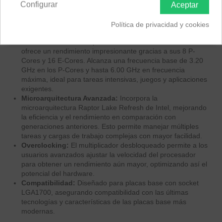
Configurar
Descripción
Aceptar
EAN 5032037278522
Política de privacidad y cookies
Alto Rendimiento:
El procesador Intel Core i9-14900K
ofrece un rendimiento impresionante gracias a sus 8 P-
Cores y 16 E-Cores. Alcanza una frecuencia base de 3.20
GHz en los P-Cores y hasta 6.00 GHz en frecuencia
máxima, ideal para tareas intensivas, juegos y aplicaciones
exigentes.
Microarquitectura Avanzada:
Incorpora la
microarquitectura Raptor Lake Refresh de Intel, mejorando
la eficiencia y el rendimiento en comparación con
generaciones anteriores. Esto permite manejar múltiples
tareas y cargas de trabajo complejas con mayor facilidad.
Overclocking:
El multiplicador desbloqueado permite a los
usuarios avanzados ajustar la velocidad del procesador
para obtener un rendimiento aún mayor, optimizando así el
potencial del hardware.
Compatibilidad:
Diseñado para placas base con socket
LGA1700, asegurando compatibilidad con las últimas
tecnologías y características de las placas base más
modernas.