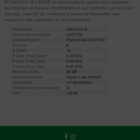
El Intel Core i9-14900K es una excelente opción para usuarios
que buscan el máximo rendimiento en sus sistemas, ya sea para
gaming, creación de contenido o tareas profesionales que
requieran alta capacidad de procesamiento.
Procesador
Intel Core i9
Socket del procesador
LGA1700
Compatibilidad
Placas base LGA1700
P-Cores
8
E-Cores
16
P-Core (Freq. Base)
3.20 GHz
P-Core (Freq. Max)
6.00 GHz
E-Core (Freq. Max)
4.40 GHz
Memoria caché
36 MB
Microarquitectura
Raptor Lake Refresh
Generación
14ª generación
Multiplicador desbloqueado
Sí
TDP
125 W