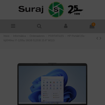
0
Inicio
Informática
Ordenadores
PORTATILES
HP Portátil 15s-
fq5049ns I7-1255u 16GB 512GB 15.6" W11S