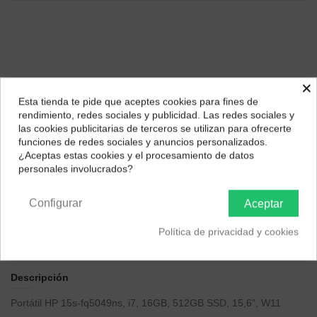
×
Esta tienda te pide que aceptes cookies para fines de
¿Dónde deseas recibir tu pedido?
rendimiento, redes sociales y publicidad. Las redes sociales y
las cookies publicitarias de terceros se utilizan para ofrecerte
Págalo a plazos con
Selecciona tu ubicación para mostrarte los precios e
funciones de redes sociales y anuncios personalizados.
impuestos correctos para tu región.
¿Aceptas estas cookies y el procesamiento de datos
personales involucrados?
Península y Baleares
Canarias
22,50
€*
al mes en
cuotas
Configurar
Aceptar
*Importe a financiar
810,08 €
/
Importe total adeudado
810,08 €
/
TIN
0,00 %
/
TAE
7,45 %
/
Ver más
Política de privacidad y cookies
Descripción
Portátil HP 15s-fq5049ns, i7, 16GB, 512GB SSD, 15,6", W11