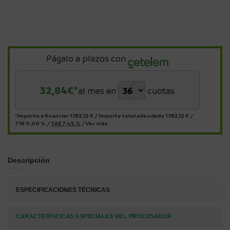
Págalo a plazos con
32,84
€*
al mes en
cuotas
*Importe a financiar
1.182,12 €
/
Importe total adeudado
1.182,12 €
/
TIN
0,00 %
/
TAE
7,45 %
/
Ver más
Descripción
ESPECIFICACIONES TÉCNICAS
CARACTERÍSTICAS ESPECIALES DEL PROCESADOR