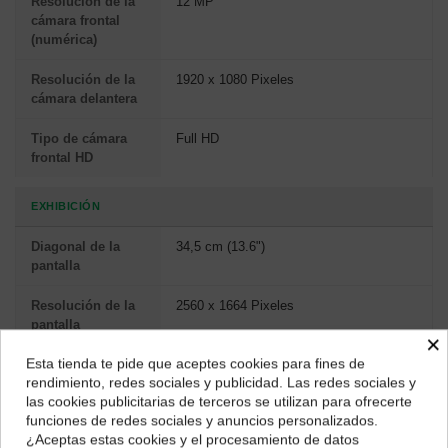
Resolución de la
12 MP
cámara frontal
(numérica)
Resolución de la
1920 x 1080 Pixeles
cámara delantera
Tipo de cámara
Full HD
frontal HD
EXHIBICIÓN
Diagonal de la
34,5 cm (13.6")
pantalla
Resolución de la
2560 x 1664 Pixeles
pantalla
×
Esta tienda te pide que aceptes cookies para fines de
Pantalla táctil
No
¿Dónde deseas recibir tu pedido?
rendimiento, redes sociales y publicidad. Las redes sociales y
las cookies publicitarias de terceros se utilizan para ofrecerte
Tipo de pantalla
IPS
Selecciona tu ubicación para mostrarte los precios e
funciones de redes sociales y anuncios personalizados.
impuestos correctos para tu región.
¿Aceptas estas cookies y el procesamiento de datos
Nombre comercial
Liquid Retina