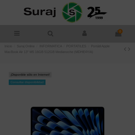
0
Inicio
Suraj Online
INFORMATICA
PORTATILES
Portátil Apple
MacBook Air 13" M5 16GB 512GB Medianoche (MDHE4Y/A)
¡Disponible sólo en Internet!
Consultar disponibilidad