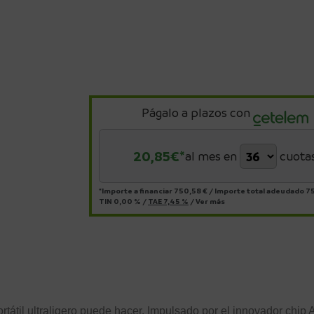
Págalo a plazos con
20,85
€*
al mes en
cuota
*Importe a financiar
750,58 €
/
Importe total adeudado
75
TIN
0,00 %
/
TAE
7,45 %
/
Ver más
portátil ultraligero puede hacer. Impulsado por el innovador c