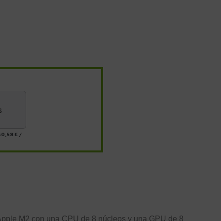
s
0,58 €
/
hip Apple M2 con una CPU de 8 núcleos y una GPU de 8