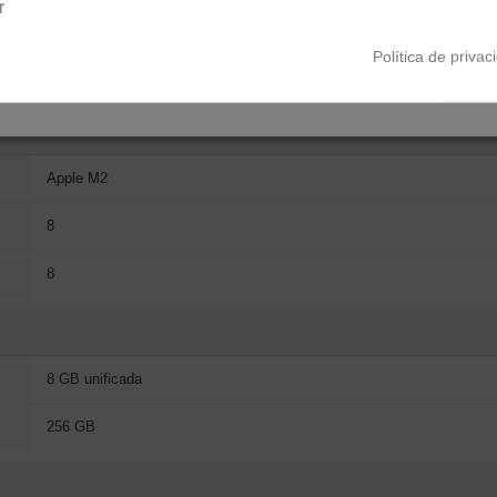
r
2560 x 1664 píxeles
Política de privac
500 nits
Apple M2
8
8
8 GB unificada
256 GB