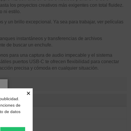
asta los proyectos creativos más exigentes con total fluidez.
 ni estilo.
 y un brillo excepcional. Ya sea para trabajar, ver películas
anques instantáneos y transferencias de archivos
nte de buscar un enchufe.
nos para una captura de audio impecable y el sistema
tiles puertos USB-C te ofrecen flexibilidad para conectar
eracción precisa y cómoda en cualquier situación.
×
publicidad.
funciones de
to de datos