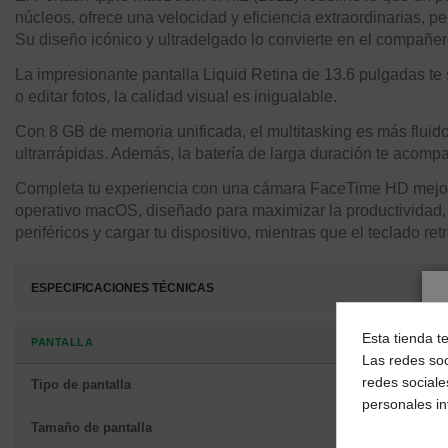
núcleos, ofrece una velocidad y eficiencia extraordinarias, pe
Su diseño icónico y ultradelgado lo convierte en el compañero p
La impresionante pantalla Liquid Retina de 13.6 pulgadas te s
o editar fotos, la calidad visual es inigualable.
Con 8 GB de memoria unificada, el multitasking es más flui
ultrarrápidas. Además, la batería de larga duración te acomp
Completa tu experiencia con una cámara FaceTime HD mejora
operativo macOS, diseñado para maximizar la productividad, l
periféricos y cargar tu dispositivo, mientras que el teclado 
ESPECIFICACIONES TÉCNICAS
Esta tienda t
PANTALLA
Las redes soc
redes sociale
Tipo de pantalla
personales i
Tamaño de pantalla