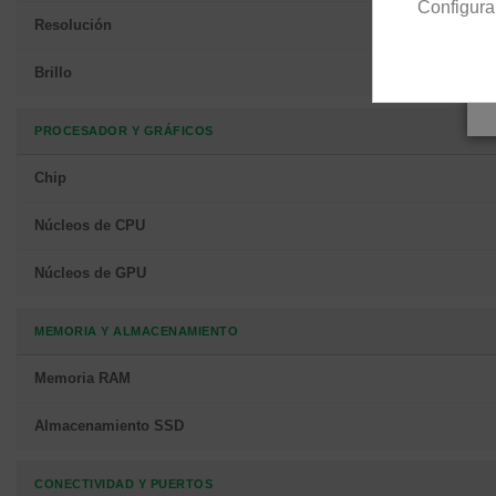
Configura
Resolución
Brillo
PROCESADOR Y GRÁFICOS
Chip
Núcleos de CPU
Núcleos de GPU
MEMORIA Y ALMACENAMIENTO
Memoria RAM
Almacenamiento SSD
CONECTIVIDAD Y PUERTOS