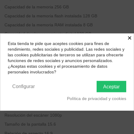
Capacidad de la memoria
‎256 GB
Capacidad de la memoria flash instalada
‎128 GB
Capacidad de la memoria RAM instalada
‎8 GB
Capacidad de almacenamiento digital
‎128 GB
×
Descripción del disco duro
‎SSD
Esta tienda te pide que aceptes cookies para fines de
¿Dónde deseas recibir tu pedido?
rendimiento, redes sociales y publicidad. Las redes sociales y
Sistema operativo
‎Windows 10 Home
las cookies publicitarias de terceros se utilizan para ofrecerte
Selecciona tu ubicación para mostrarte los precios e
funciones de redes sociales y anuncios personalizados.
Fabricante del procesador
‎Intel
impuestos correctos para tu región.
¿Aceptas estas cookies y el procesamiento de datos
Tipo de procesador
‎Celeron
personales involucrados?
Península y Baleares
Canarias
Número de procesadores
‎4
Configurar
Aceptar
Interfaz del hardware
‎PCI Express x16
Interfaz de la tarjeta gráfica
‎Integrado
Política de privacidad y cookies
Tiempo de respuesta
‎10 Milisegundos
Resolución del escáner
‎1080p
Tamaño de la pantalla
‎15.6
Relación de aspecto
‎16:9