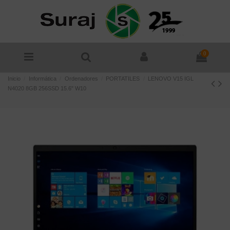
0
Inicio
Informática
Ordenadores
PORTATILES
LENOVO V15 IGL
N4020 8GB 256SSD 15.6" W10