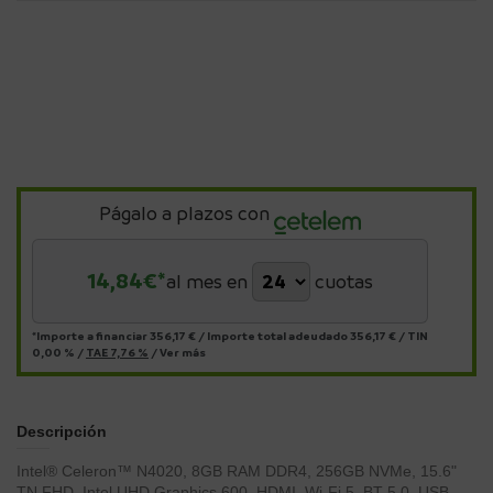
Págalo a plazos con
14,84
€*
al mes en
cuotas
*Importe a financiar
356,17 €
/
Importe total adeudado
356,17 €
/
TIN
0,00 %
/
TAE
7,76 %
/
Ver más
Descripción
Intel® Celeron™ N4020, 8GB RAM DDR4, 256GB NVMe, 15.6"
TN FHD, Intel UHD Graphics 600, HDMI, Wi-Fi 5, BT 5.0, USB