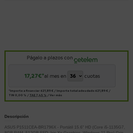
Págalo a plazos con
17,27
€*
al mes en
cuotas
*Importe a financiar
621,89 €
/
Importe total adeudado
621,89 €
/
TIN
0,00 %
/
TAE
7,45 %
/
Ver más
Descripción
ASUS P1511CEA-BR1796X - Portátil 15.6" HD (Core i5-1135G7,
8GB RAM, 512GB SSD, Iris Xe Graphics, Windows 11 Pro) Gris