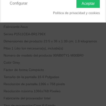
Configurar
Aceptar
Tarjeta gráfica integrada Intel Iris Xe Graphics
Sistema Operativo: Windows 11 Pro
Política de privacidad y cookies
Marca
‎ASUS
Fabricante
‎Asus
Series
‎P1511CEA-BR1796X
Dimensiones del producto
‎23.5 x 36 x 1.99 cm; 1.8 kilogramos
Pilas
‎1 Litio Ion necesaria(s), incluida(s)
Número de modelo del producto
‎90NB0TY1-M00BR0
Color
‎Grey
Factor de forma
‎Compacto
Tamaño de la pantalla
‎15.6 Pulgadas
Resolución de pantalla
‎1366 x 768 pixels
Resolución máxima
‎1366x768 Píxeles
Fabricante del procesador
‎Intel
Tipo de procesador
‎Core i5 Family