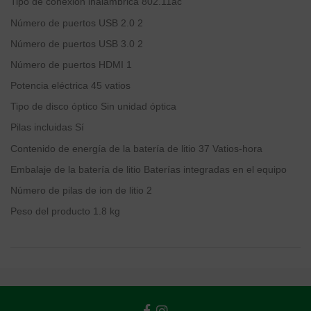
Tipo de conexión inalámbrica
‎802.11ac
Número de puertos USB 2.0
‎2
Número de puertos USB 3.0
‎2
Número de puertos HDMI
‎1
Potencia eléctrica
‎45 vatios
Tipo de disco óptico
‎Sin unidad óptica
Pilas incluidas
‎Sí
Contenido de energía de la batería de litio
‎37 Vatios-hora
Embalaje de la batería de litio
‎Baterías integradas en el equipo
Número de pilas de ion de litio
‎2
Peso del producto
‎1.8 kg