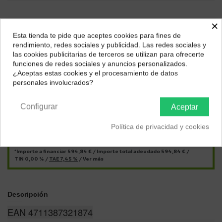
×
Esta tienda te pide que aceptes cookies para fines de
¿Dónde deseas recibir tu pedido?
rendimiento, redes sociales y publicidad. Las redes sociales y
las cookies publicitarias de terceros se utilizan para ofrecerte
Selecciona tu ubicación para mostrarte los precios e
funciones de redes sociales y anuncios personalizados.
impuestos correctos para tu región.
¿Aceptas estas cookies y el procesamiento de datos
personales involucrados?
Península y Baleares
Canarias
Págalo a plazos con
Configurar
Aceptar
16,52
€*
al mes en
cuotas
Política de privacidad y cookies
*Importe a financiar
594,84 €
/
Importe total adeudado
594,84 €
/
TIN
0,00 %
/
TAE
7,45 %
/
Ver más
Descripción
EAN 4711387321874