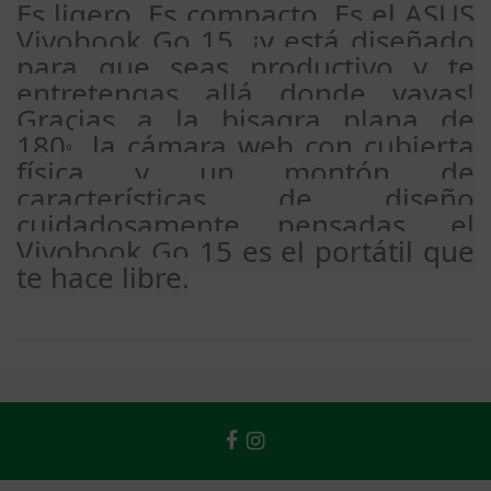
Es ligero. Es compacto. Es el ASUS
Vivobook Go 15, ¡y está diseñado
para que seas productivo y te
entretengas allá donde vayas!
Gracias a la bisagra plana de
180
, la cámara web con cubierta
°
física y un montón de
características de diseño
cuidadosamente pensadas, el
Vivobook Go 15 es el portátil que
te hace libre.