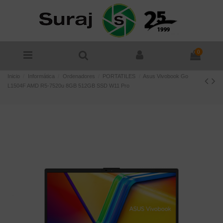
0
Inicio
Informática
Ordenadores
PORTATILES
Asus Vivobook Go
L1504F AMD R5-7520u 8GB 512GB SSD W11 Pro