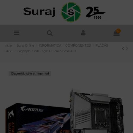
0
Inicio
Suraj Online
INFORMATICA
COMPONENTES
PLACAS
BASE
Gigabyte Z790 Eagle AX Placa Base ATX
¡Disponible sólo en Internet!