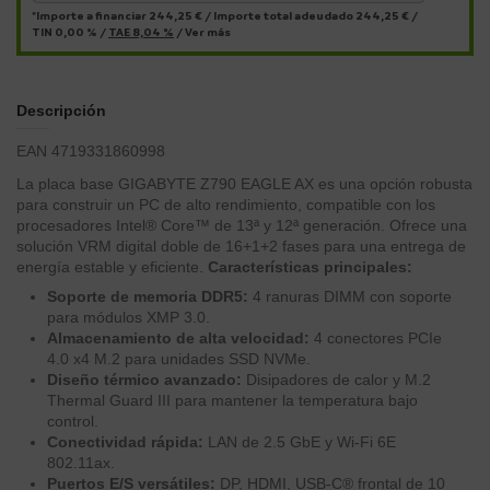
*Importe a financiar
244,25 €
/
Importe total adeudado
244,25 €
/
TIN
0,00 %
/
TAE
8,04 %
/
Ver más
Descripción
EAN 4719331860998
La placa base GIGABYTE Z790 EAGLE AX es una opción robusta
para construir un PC de alto rendimiento, compatible con los
procesadores Intel® Core™ de 13ª y 12ª generación. Ofrece una
solución VRM digital doble de 16+1+2 fases para una entrega de
energía estable y eficiente.
Características principales:
Soporte de memoria DDR5:
4 ranuras DIMM con soporte
para módulos XMP 3.0.
Almacenamiento de alta velocidad:
4 conectores PCIe
4.0 x4 M.2 para unidades SSD NVMe.
Diseño térmico avanzado:
Disipadores de calor y M.2
Thermal Guard III para mantener la temperatura bajo
control.
Conectividad rápida:
LAN de 2.5 GbE y Wi-Fi 6E
802.11ax.
Puertos E/S versátiles:
DP, HDMI, USB-C® frontal de 10