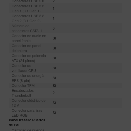
Conectores USB 2.0
2
Conectores USB 3.2
1
Gen 1 (3.1 Gen 1)
Conectores USB 3.2
1
Gen 2 (3.1 Gen 2)
Número de
6
conectores SATA III
Conector de audio en
Sí
panel frontal
Conector de panel
Sí
delantero
Conector de potencia
Sí
ATX (24 pines)
Conector de
Sí
ventilador CPU
Conector de energía
Sí
EPS (8-pin)
Conector TPM
Sí
Encabezados
2
Thunderbolt
Conector eléctrico de
Sí
12 V
Conector para tiras
Sí
LED RGB
Panel trasero Puertos
de E/S
Cantidad de puertos