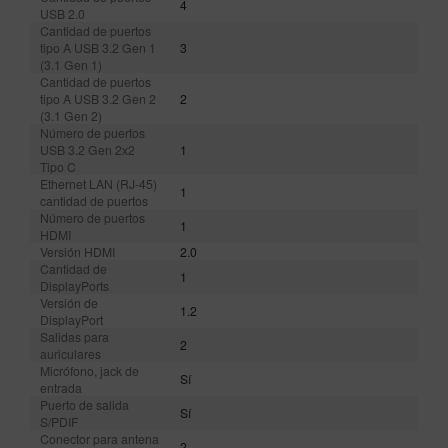
4
USB 2.0
Cantidad de puertos
tipo A USB 3.2 Gen 1
3
(3.1 Gen 1)
Cantidad de puertos
tipo A USB 3.2 Gen 2
2
(3.1 Gen 2)
Número de puertos
USB 3.2 Gen 2x2
1
Tipo C
Ethernet LAN (RJ-45)
1
cantidad de puertos
Número de puertos
1
HDMI
Versión HDMI
2.0
Cantidad de
1
DisplayPorts
Versión de
1.2
DisplayPort
Salidas para
2
auriculares
Micrófono, jack de
Sí
entrada
Puerto de salida
Sí
S/PDIF
Conector para antena
2