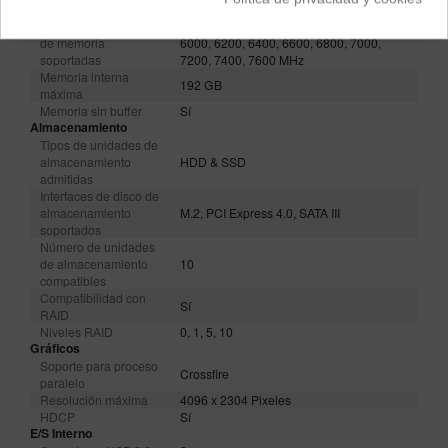
No ECC
Sí
Velocidades de reloj
4000, 4800, 5200, 5400, 5600, 5800,
de memoria
6000, 6200, 6400, 6600, 6800, 7000,
soportadas
7200, 7400, 7600 MHz
Memoria interna
192 GB
máxima
Memoria sin buffer
Sí
Almacenamiento
Tipos de unidades de
almacenamiento
HDD & SSD
admitidas
Interfaces de disco de
almacenamiento
M.2, PCI Express 4.0, SATA III
soportados
Número de unidades
de almacenamiento
10
compatibles
Compatibilidad con
Sí
RAID
Niveles RAID
0, 1, 5, 10
Gráficos
Soporte para proceso
Crossfire
paralelo
Resolución máxima
4096 x 2304 Pixeles
HDCP
Sí
E/S Interno