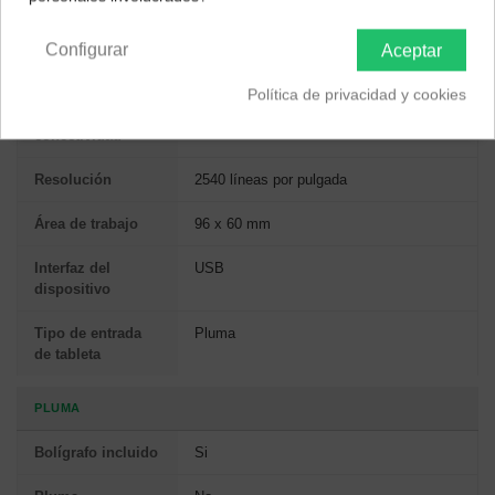
Península y Baleares
Canarias
producto
Configurar
Aceptar
TABLETA
Política de privacidad y cookies
Tecnología de
Alámbrico
conectividad
Resolución
2540 líneas por pulgada
Área de trabajo
96 x 60 mm
Interfaz del
USB
dispositivo
Tipo de entrada
Pluma
de tableta
PLUMA
Bolígrafo incluido
Si