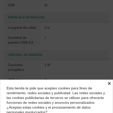
USB
Si
PUERTOS E INTERFACES
Longitud de cable
3 m
Cantidad de
1
puertos USB 2.0
CONTROL DE ENERGÍA
Consumo
1 W
energético
USB con
Si
×
suministro de
Esta tienda te pide que aceptes cookies para fines de
corriente
¿Dónde deseas recibir tu pedido?
rendimiento, redes sociales y publicidad. Las redes sociales y
las cookies publicitarias de terceros se utilizan para ofrecerte
Selecciona tu ubicación para mostrarte los precios e
CARACTERÍSTICAS
funciones de redes sociales y anuncios personalizados.
impuestos correctos para tu región.
¿Aceptas estas cookies y el procesamiento de datos
personales involucrados?
Color del
Negro, Gris