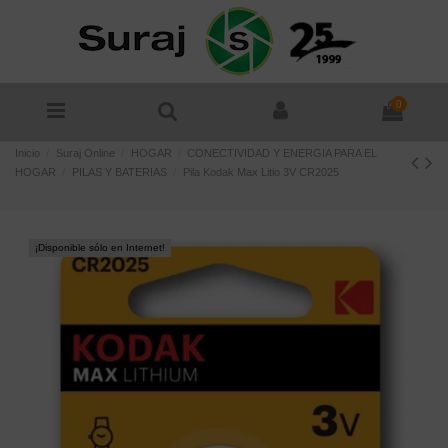
0
Inicio
Suraj Online
HOGAR
CONECTIVIDAD Y ENERGIA PARA EL
HOGAR
PILAS Y BATERIAS
Pila Kodak Max Litio 3V CR2025
¡Disponible sólo en Internet!