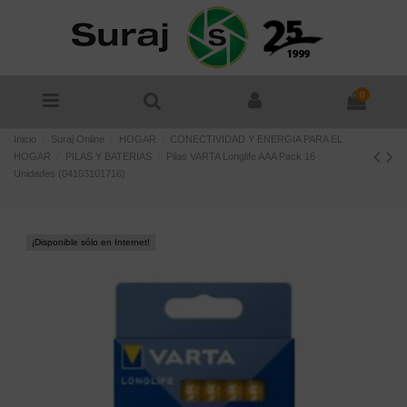
0
Inicio
Suraj Online
HOGAR
CONECTIVIDAD Y ENERGIA PARA EL
HOGAR
PILAS Y BATERIAS
Pilas VARTA Longlife AAA Pack 16
Unidades (04103101716)
¡Disponible sólo en Internet!