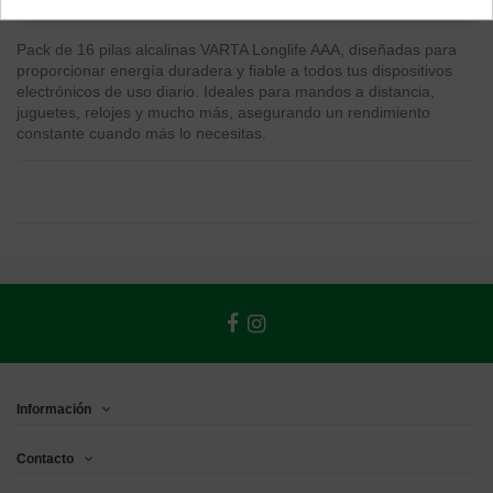
Pack de 16 pilas alcalinas VARTA Longlife AAA, diseñadas para
proporcionar energía duradera y fiable a todos tus dispositivos
electrónicos de uso diario. Ideales para mandos a distancia,
juguetes, relojes y mucho más, asegurando un rendimiento
constante cuando más lo necesitas.
Información
Contacto