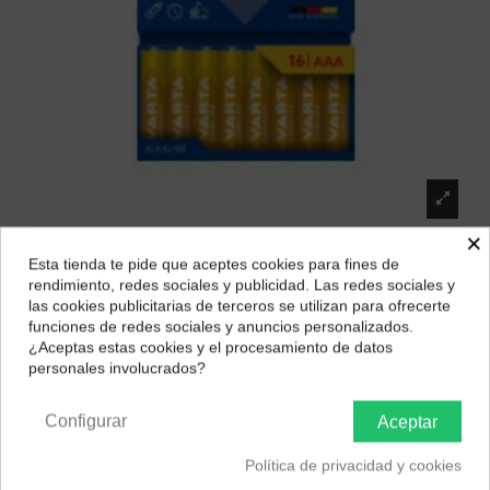
×
Esta tienda te pide que aceptes cookies para fines de
Pilas VARTA Longlife AAA Pack 16 Unidades
¿Dónde deseas recibir tu pedido?
rendimiento, redes sociales y publicidad. Las redes sociales y
(04103101716)
las cookies publicitarias de terceros se utilizan para ofrecerte
Selecciona tu ubicación para mostrarte los precios e
funciones de redes sociales y anuncios personalizados.
Marca:
VARTA
impuestos correctos para tu región.
¿Aceptas estas cookies y el procesamiento de datos
18,42 €
personales involucrados?
Península y Baleares
Canarias
✓ Vendedor de Máxima Confianza
Configurar
Aceptar
✓ Compradores Frecuentes lo Recomiendan
Política de privacidad y cookies
✓ Elección Segura