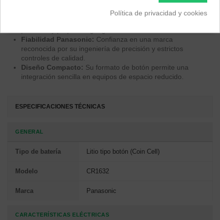
una excelente autonomía y una vida útil prolongada.
Versatilidad:
Ideal para mandos a distancia de coche,
Política de privacidad y cookies
relojes digitales, calculadoras, dispositivos médicos
portátiles y pequeños gadgets electrónicos.
Fiabilidad Panasonic:
Confianza en una marca
reconocida por su ingeniería de precisión y estrictos
controles de calidad.
Diseño Compacto:
Su formato de botón permite una
integración sencilla en equipos de espacio reducido.
ESPECIFICACIONES TÉCNICAS
GENERAL
Tipo de batería
Litio tipo botón (Coin Cell)
Modelo
CR1632
Marca
Panasonic
CARACTERÍSTICAS ELÉCTRICAS