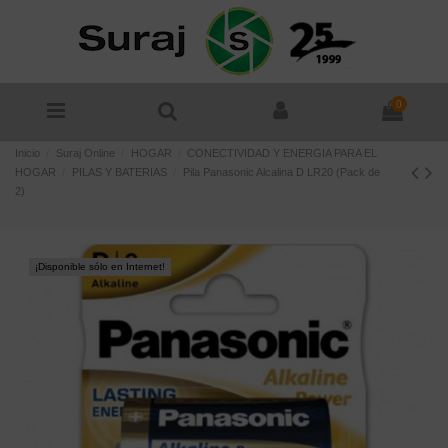
0
Inicio
Suraj Online
HOGAR
CONECTIVIDAD Y ENERGIA PARA EL
HOGAR
PILAS Y BATERIAS
Pila Panasonic Alcalina D LR20 (Pack de
2)
¡Disponible sólo en Internet!