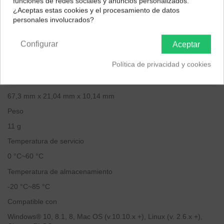
funciones de redes sociales y anuncios personalizados.
impuestos correctos para tu región.
¿Aceptas estas cookies y el procesamiento de datos
personales involucrados?
Península y Baleares
Canarias
Descripción
Configurar
Aceptar
Capacidad: 128GB
Política de privacidad y cookies
Velocidad: Usb 3.2 Gen 1
Dimensiones
67,3 mm x 21,04 mm x 10,14 mm
Peso
11 g
Temperatura de servicio
0 °C~60 °C
Temperatura de almacenamiento
-20 °C~85 °C
Compatible con
Windows® 10, 8.1, 8, Mac OS (v.10.10.x +), Linux (v. 2.6.x +),