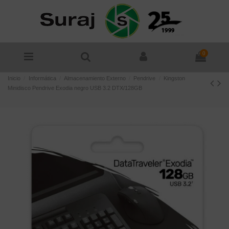
0
Inicio
Informática
Almacenamiento Externo
Pendrive
Kingston
Minidisco Pendrive Exodia negro USB 3.2 DTX/128GB