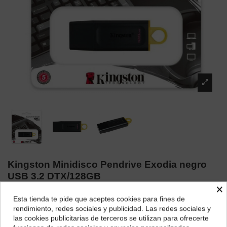
Kingston Minidisco Pendrive Exodia negro
USB 3.2 DTX/128GB
×
Marca:
Kingston
Esta tienda te pide que aceptes cookies para fines de
¿Dónde deseas recibir tu pedido?
19,39 €
rendimiento, redes sociales y publicidad. Las redes sociales y
las cookies publicitarias de terceros se utilizan para ofrecerte
Selecciona tu ubicación para mostrarte los precios e