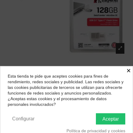
×
KINGSTON Mem. USB OTG 128GB 3.2
Microduo 3C Type-C
Esta tienda te pide que aceptes cookies para fines de
¿Dónde deseas recibir tu pedido?
rendimiento, redes sociales y publicidad. Las redes sociales y
Marca:
Kingston
las cookies publicitarias de terceros se utilizan para ofrecerte
Selecciona tu ubicación para mostrarte los precios e
32,97 €
funciones de redes sociales y anuncios personalizados.
impuestos correctos para tu región.
¿Aceptas estas cookies y el procesamiento de datos
personales involucrados?
Península y Baleares
Canarias
Configurar
Aceptar
Política de privacidad y cookies