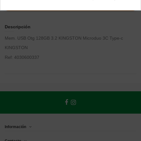
Descripción
Mem. USB Otg 128GB 3.2 KINGSTON Microduo 3C Type-c
KINGSTON
Ref: 4030600337
Información