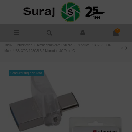
0
Inicio
Informática
Almacenamiento Externo
Pendrive
KINGSTON
Mem. USB OTG 128GB 3.2 Microduo 3C Type-C
Consultar disponibilidad