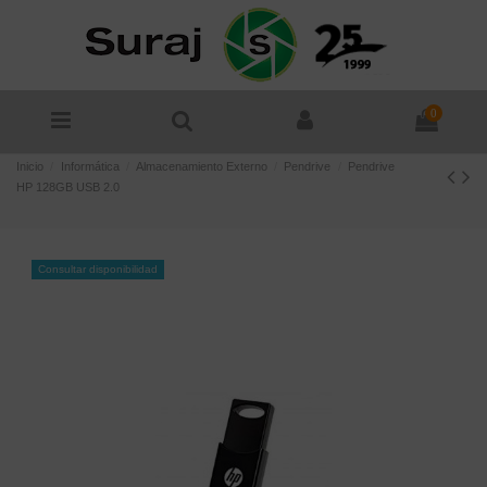
0
Inicio
Informática
Almacenamiento Externo
Pendrive
Pendrive
HP 128GB USB 2.0
Consultar disponibilidad