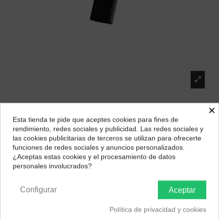
×
Pendrive HP 128GB USB 2.0
Esta tienda te pide que aceptes cookies para fines de
¿Dónde deseas recibir tu pedido?
rendimiento, redes sociales y publicidad. Las redes sociales y
Marca:
HP
las cookies publicitarias de terceros se utilizan para ofrecerte
21,33 €
Selecciona tu ubicación para mostrarte los precios e
funciones de redes sociales y anuncios personalizados.
impuestos correctos para tu región.
¿Aceptas estas cookies y el procesamiento de datos
personales involucrados?
Península y Baleares
Canarias
Configurar
Aceptar
Política de privacidad y cookies