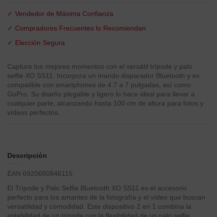
✓ Vendedor de Máxima Confianza
✓ Compradores Frecuentes lo Recomiendan
✓ Elección Segura
Captura tus mejores momentos con el versátil trípode y palo
selfie XO SS11. Incorpora un mando disparador Bluetooth y es
compatible con smartphones de 4.7 a 7 pulgadas, así como
GoPro. Su diseño plegable y ligero lo hace ideal para llevar a
cualquier parte, alcanzando hasta 100 cm de altura para fotos y
vídeos perfectos.
Descripción
EAN 6920680846115
El Trípode y Palo Selfie Bluetooth XO SS11 es el accesorio
perfecto para los amantes de la fotografía y el vídeo que buscan
versatilidad y comodidad. Este dispositivo 2 en 1 combina la
estabilidad de un trípode con la flexibilidad de un palo selfie,