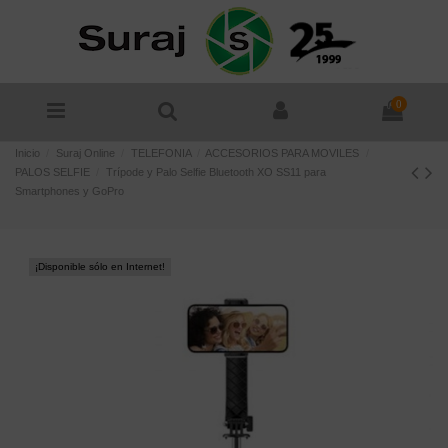
0
Inicio
Suraj Online
TELEFONIA
ACCESORIOS PARA MOVILES
PALOS SELFIE
Trípode y Palo Selfie Bluetooth XO SS11 para
Smartphones y GoPro
¡Disponible sólo en Internet!