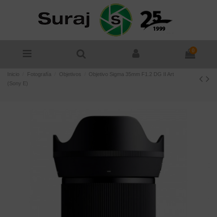
0
Inicio
Fotografía
Objetivos
Objetivo Sigma 35mm F1.2 DG II Art
(Sony E)