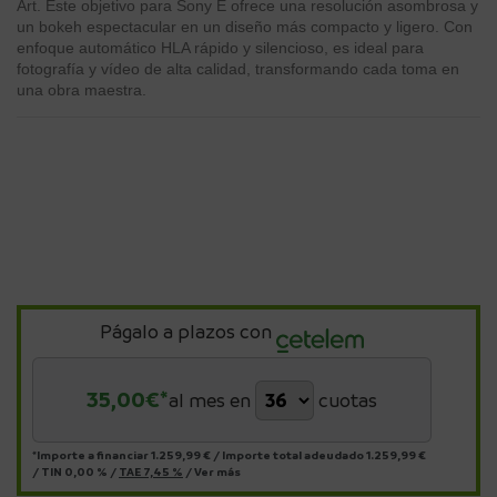
Art. Este objetivo para Sony E ofrece una resolución asombrosa y
un bokeh espectacular en un diseño más compacto y ligero. Con
enfoque automático HLA rápido y silencioso, es ideal para
fotografía y vídeo de alta calidad, transformando cada toma en
una obra maestra.
Págalo a plazos con
35,00
€*
al mes en
cuotas
*Importe a financiar
1.259,99 €
/
Importe total adeudado
1.259,99 €
/
TIN
0,00 %
/
TAE
7,45 %
/
Ver más