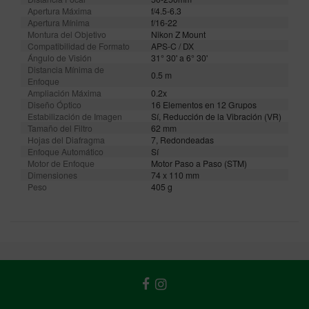
Apertura Máxima
f/4.5-6.3
Apertura Mínima
f/16-22
Montura del Objetivo
Nikon Z Mount
Compatibilidad de Formato
APS-C / DX
Ángulo de Visión
31° 30' a 6° 30'
Distancia Mínima de
0.5 m
Enfoque
Ampliación Máxima
0.2x
Diseño Óptico
16 Elementos en 12 Grupos
Estabilización de Imagen
Sí, Reducción de la Vibración (VR)
Tamaño del Filtro
62 mm
Hojas del Diafragma
7, Redondeadas
Enfoque Automático
Sí
Motor de Enfoque
Motor Paso a Paso (STM)
Dimensiones
74 x 110 mm
Peso
405 g