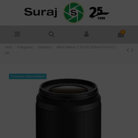
0
Inicio
Fotografía
Objetivos
Nikon Nikkor Z DX 50-250mm F/4.5-6.3
VR
Consultar disponibilidad