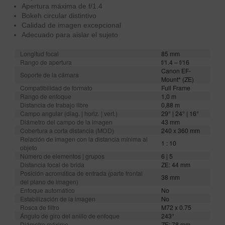
Apertura máxima de f/1.4
Bokeh circular distintivo
Calidad de imagen excepcional
Adecuado para aislar el sujeto
Longitud focal
85 mm
Rango de apertura
f/1.4 – f/16
Canon EF-
Soporte de la cámara
Mount* (ZE)
Compatibilidad de formato
Full Frame
Rango de enfoque
1,0 m
Distancia de trabajo libre
0,88 m
Campo angular (diag. | horiz. | vert.)
29° | 24° | 16°
Diámetro del campo de la imagen
43 mm
Cobertura a corta distancia (MOD)
240 x 360 mm
Relación de imagen con la distancia mínima al
1 : 10
objeto
Número de elementos | grupos
6 | 5
Distancia focal de brida
ZE: 44 mm
Posición acromática de entrada (parte frontal
38 mm
del plano de imagen)
Enfoque automático
No
Estabilización de la imagen
No
Rosca de filtro
M72 x 0.75
Ángulo de giro del anillo de enfoque
243°
Diámetro máximo
ZE: 78 mm