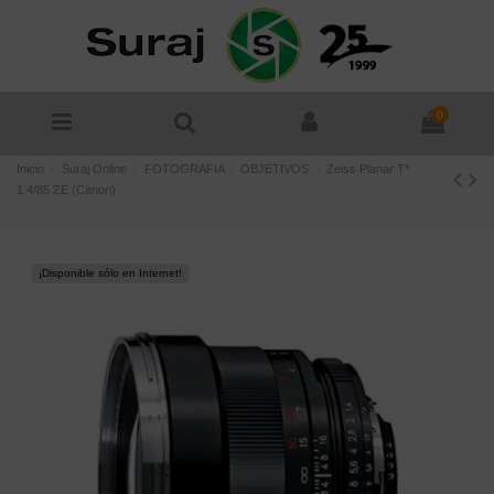
0
Inicio
Suraj Online
FOTOGRAFIA
OBJETIVOS
Zeiss Planar T*
1.4/85 ZE (Canon)
¡Disponible sólo en Internet!