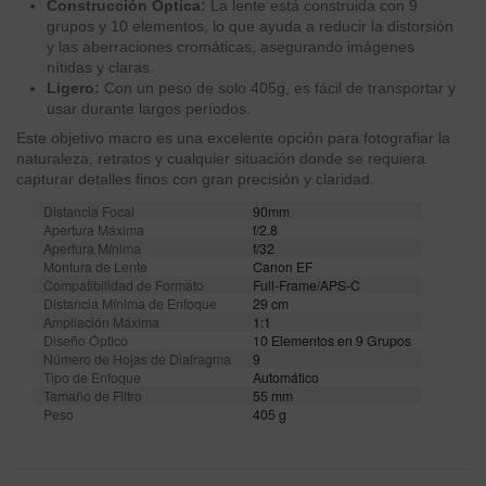
Construcción Óptica:
La lente está construida con 9
grupos y 10 elementos, lo que ayuda a reducir la distorsión
y las aberraciones cromáticas, asegurando imágenes
nítidas y claras.
Ligero:
Con un peso de solo 405g, es fácil de transportar y
usar durante largos períodos.
Este objetivo macro es una excelente opción para fotografiar la
naturaleza, retratos y cualquier situación donde se requiera
capturar detalles finos con gran precisión y claridad.
Distancia Focal
90mm
Apertura Máxima
f/2.8
Apertura Mínima
f/32
Montura de Lente
Canon EF
Compatibilidad de Formato
Full-Frame/APS-C
Distancia Mínima de Enfoque
29 cm
Ampliación Máxima
1:1
Diseño Óptico
10 Elementos en 9 Grupos
Número de Hojas de Diafragma
9
Tipo de Enfoque
Automático
Tamaño de Filtro
55 mm
Peso
405 g