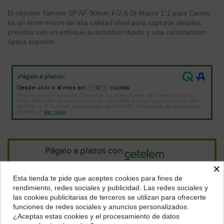
El objetivo Tamron SP AF 90mm F/2.8 Di Macro 1:1 para Canon
es un lente macro de alta calidad ideal para capturar detalles
precisos con un enfoque automático rápido y una construcción
óptica superior.
Págalo a plazos con
×
Esta tienda te pide que aceptes cookies para fines de
13,73
€*
al mes en
cuotas
¿Dónde deseas recibir tu pedido?
rendimiento, redes sociales y publicidad. Las redes sociales y
las cookies publicitarias de terceros se utilizan para ofrecerte
Selecciona tu ubicación para mostrarte los precios e
funciones de redes sociales y anuncios personalizados.
*Importe a financiar
494,26 €
/
Importe total adeudado
494,26 €
/
impuestos correctos para tu región.
TIN
0,00 %
/
TAE
7,45 %
/
Ver más
¿Aceptas estas cookies y el procesamiento de datos