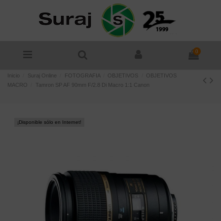
0
Inicio
Suraj Online
FOTOGRAFIA
OBJETIVOS
OBJETIVOS
MACRO
Tamron SP AF 90mm F/2.8 Di Macro 1:1 Canon
¡Disponible sólo en Internet!