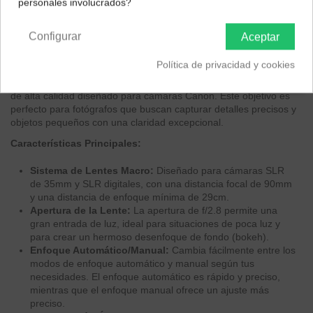
personales involucrados?
Península y Baleares
Canarias
Configurar
Descripción
Aceptar
EAN 4960371004426
Política de privacidad y cookies
El
Tamron SP AF 90mm F/2.8 Di Macro 1:1
es un objetivo macro
de alta calidad diseñado para cámaras Canon. Este objetivo es
perfecto para fotógrafos que buscan capturar detalles precisos y
objetos pequeños con una claridad excepcional.
Características Principales:
Sistema de Lentes Macro:
Diseñado para cámaras SLR
de 35mm y SLR digitales, con una distancia focal de 90mm
y una distancia de enfoque mínima de 29cm.
Apertura de la Lente:
La apertura de f/2.8 permite una
gran entrada de luz, ideal para situaciones de poca luz y
para crear un hermoso desenfoque de fondo (bokeh).
Enfoque Automático/Manual:
Cambia fácilmente entre los
modos de enfoque automático y manual según tus
necesidades. El enfoque automático es rápido y preciso,
mientras que el enfoque manual ofrece un ajuste más
preciso.