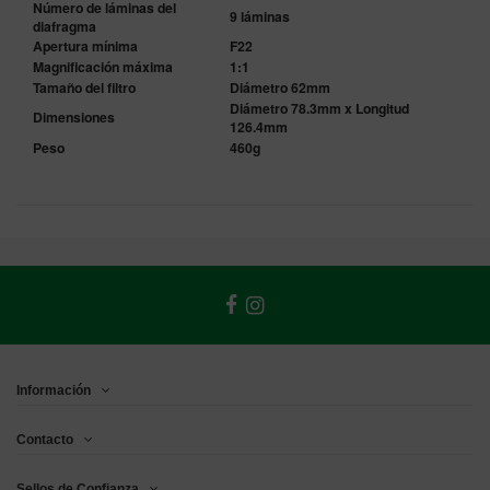
Número de láminas del
9 láminas
diafragma
Apertura mínima
F22
Magnificación máxima
1:1
Tamaño del filtro
Diámetro 62mm
Diámetro 78.3mm x Longitud
Dimensiones
126.4mm
Peso
460g
Información
Contacto
Sellos de Confianza