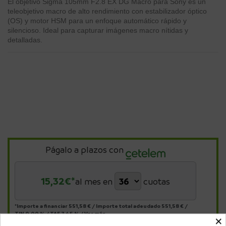
El objetivo Sigma 105mm F2.8 EX DG Macro para Sony es un
teleobjetivo macro de alto rendimiento con estabilizador óptico
(OS) y motor HSM para un enfoque automático rápido y
silencioso. Ideal para capturar imágenes macro nítidas y
detalladas.
Págalo a plazos con
15,32
€*
al mes en
cuotas
*Importe a financiar
551,58 €
/
Importe total adeudado
551,58 €
/
TIN
0,00 %
/
TAE
7,45 %
/
Ver más
×