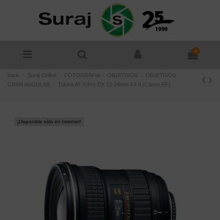
0
Inicio
Suraj Online
FOTOGRAFIA
OBJETIVOS
OBJETIVOS
GRAN ANGULAR
Tokina AT-X Pro DX 12-24mm F4 II (Canon EF)
¡Disponible sólo en Internet!