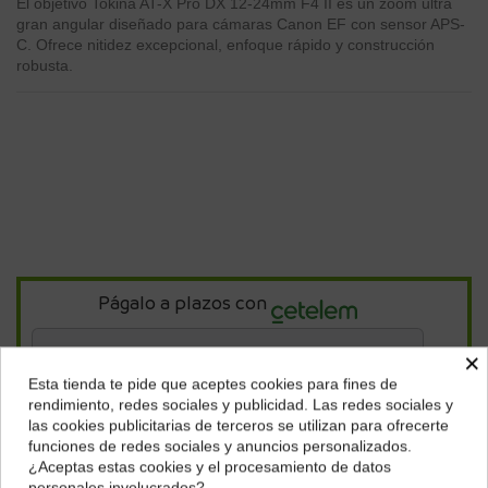
El objetivo Tokina AT-X Pro DX 12-24mm F4 II es un zoom ultra
gran angular diseñado para cámaras Canon EF con sensor APS-
C. Ofrece nitidez excepcional, enfoque rápido y construcción
robusta.
Págalo a plazos con
×
13,27
€*
al mes en
cuotas
Esta tienda te pide que aceptes cookies para fines de
¿Dónde deseas recibir tu pedido?
rendimiento, redes sociales y publicidad. Las redes sociales y
*Importe a financiar
397,98 €
/
Importe total adeudado
397,98 €
/
las cookies publicitarias de terceros se utilizan para ofrecerte
Selecciona tu ubicación para mostrarte los precios e
TIN
0,00 %
/
TAE
7,78 %
/
Ver más
funciones de redes sociales y anuncios personalizados.
impuestos correctos para tu región.
¿Aceptas estas cookies y el procesamiento de datos
personales involucrados?