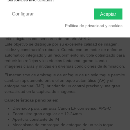
Península y Baleares
Canarias
Descripción
Configurar
Aceptar
EAN 4961607634257
Política de privacidad y cookies
El Tokina AT-X 124 AF PRO DX II 12-24mm f/4 es un objetivo
zoom ultra gran angular diseñado específicamente para cámaras
réflex digitales con sensores de tamaño APS-C.
Este objetivo se distingue por su excelente calidad de imagen,
nitidez y construcción robusta. Cuenta con un motor de enfoque
automático integrado y un recubrimiento múltiple optimizado para
reducir los reflejos y los efectos fantasma, garantizando
imágenes claras y nítidas en diversas condiciones de iluminación.
El mecanismo de embrague de enfoque de un solo toque permite
cambiar rápidamente entre el enfoque automático (AF) y el
enfoque manual (MF), brindando un control preciso y una gran
versatilidad en la captura de imágenes.
Características principales:
Diseñado para cámaras Canon EF con sensor APS-C
Zoom ultra gran angular de 12-24mm
Apertura constante de f/4
Mecanismo de embrague de enfoque de un solo toque