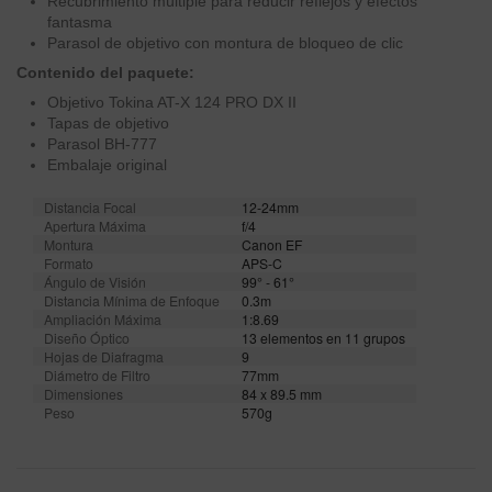
Recubrimiento múltiple para reducir reflejos y efectos
fantasma
Parasol de objetivo con montura de bloqueo de clic
Contenido del paquete:
Objetivo Tokina AT-X 124 PRO DX II
Tapas de objetivo
Parasol BH-777
Embalaje original
Distancia Focal
12-24mm
Apertura Máxima
f/4
Montura
Canon EF
Formato
APS-C
Ángulo de Visión
99° - 61°
Distancia Mínima de Enfoque
0.3m
Ampliación Máxima
1:8.69
Diseño Óptico
13 elementos en 11 grupos
Hojas de Diafragma
9
Diámetro de Filtro
77mm
Dimensiones
84 x 89.5 mm
Peso
570g