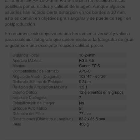
El Tamron SP AF 10-24mm F/3.5-4.5 Di II ha recibido críticas
positivas por su nitidez y calidad de imagen. Aunque algunos
usuarios han notado cierta distorsión en los bordes a 10 mm,
esto es común en objetivos gran angular y se puede corregir en
postproducción.
En resumen, este objetivo es una herramienta versátil y valiosa
para cualquier fotógrafo que desee explorar la fotografía de gran
angular con una excelente relación calidad-precio.
Distancia Focal
10-24mm
Apertura Máxima
F/3.5-4.5
Montura
Canon EF-S
Compatibilidad de Formato
APS-C
Ángulo de Visión (Diagonal)
108°44' - 60°20'
Distancia Mínima de Enfoque
0.24 m
Relación de Ampliación Máxima
1:5.1
Diseño Óptico
12 elementos en 9 grupos
Hojas de Diafragma
7
Estabilización de Imagen
No
Enfoque Automático
Sí
Diámetro del Filtro
77 mm
Dimensiones (Diámetro x Longitud)
83.2 x 86.5 mm
Peso
406 g