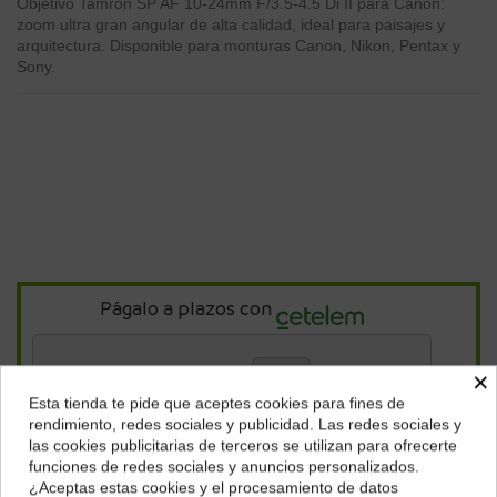
Objetivo Tamron SP AF 10-24mm F/3.5-4.5 Di II para Canon:
zoom ultra gran angular de alta calidad, ideal para paisajes y
arquitectura. Disponible para monturas Canon, Nikon, Pentax y
Sony.
Págalo a plazos con
14,81
€*
×
al mes en
cuotas
Esta tienda te pide que aceptes cookies para fines de
¿Dónde deseas recibir tu pedido?
rendimiento, redes sociales y publicidad. Las redes sociales y
*Importe a financiar
533,19 €
/
Importe total adeudado
533,19 €
/
TIN
las cookies publicitarias de terceros se utilizan para ofrecerte
0,00 %
/
TAE
7,45 %
/
Ver más
Selecciona tu ubicación para mostrarte los precios e
funciones de redes sociales y anuncios personalizados.
impuestos correctos para tu región.
¿Aceptas estas cookies y el procesamiento de datos