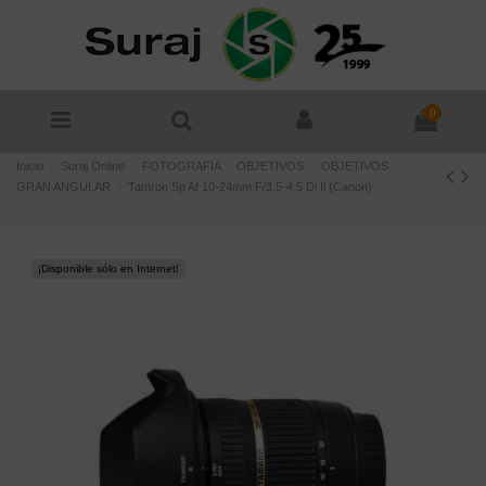
0
Inicio
Suraj Online
FOTOGRAFIA
OBJETIVOS
OBJETIVOS
GRAN ANGULAR
Tamron Sp Af 10-24mm F/3.5-4.5 Di Ii (Canon)
¡Disponible sólo en Internet!