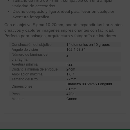
Tamaño de filtro de 77mm, compatible con una amplia
variedad de accesorios.
Diseño compacto y ligero, ideal para llevar en cualquier
aventura fotográfica.
Con el objetivo Sigma 10-20mm, podrás expandir tus horizontes
creativos y capturar imágenes impresionantes con facilidad.
Perfecto para paisajes, arquitectura y fotografía de interiores.
Construcción del objetivo
14 elementos en 10 grupos
Ángulo de visión
102.4-63.3º
Número de láminas del
6
diafragma
Apertura mínima
F22
Distancia mínima de enfoque
24cm
Ampliación máxima
1:6.7
Tamaño del filtro
77mm
Diámetro 83.5mm x Longitud
Dimensiones
81mm
Peso
470g
Montura
Canon