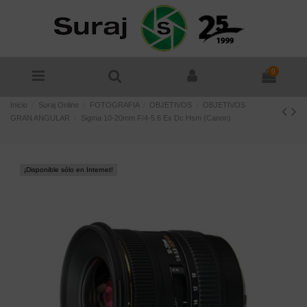
0
Inicio
Suraj Online
FOTOGRAFIA
OBJETIVOS
OBJETIVOS
GRAN ANGULAR
Sigma 10-20mm F/4-5.6 Ex Dc Hsm (Canon)
¡Disponible sólo en Internet!