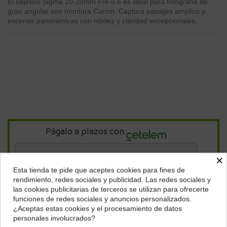
El objetivo Sigma 10-20mm F/4-5.6 es ideal para fotografía de
gran angular con montura Canon. Captura paisajes amplios y
escenas panorámicas con nitidez y claridad excepcionales.
Págalo a plazos con
×
13,62
€*
al mes en
cuotas
Esta tienda te pide que aceptes cookies para fines de
¿Dónde deseas recibir tu pedido?
rendimiento, redes sociales y publicidad. Las redes sociales y
*Importe a financiar
326,84 €
/
Importe total adeudado
326,84 €
/
las cookies publicitarias de terceros se utilizan para ofrecerte
Selecciona tu ubicación para mostrarte los precios e
TIN
0,00 %
/
TAE
7,76 %
/
Ver más
funciones de redes sociales y anuncios personalizados.
impuestos correctos para tu región.
¿Aceptas estas cookies y el procesamiento de datos
personales involucrados?
Península y Baleares
Canarias