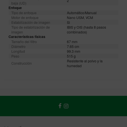
2
baja (UD)
Enfoque
Tipo de enfoque
Automático/Manual
Motor de enfoque
Nano USM, VCM
Estabilización de imagen
Si
Tipo de estabilización de
IBIS y OIS (hasta 8 pasos
imagen
combinados)
Características físicas
Tamaño del filtro
67 mm
Diámetro
7.65 cm
Longitud
99.3 mm
Peso
515 g
Resistente al polvo y la
Construcción
humedad