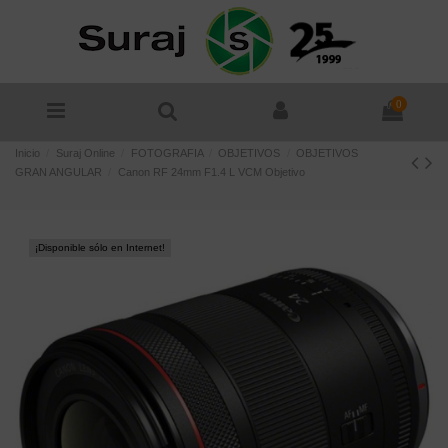
0
Inicio
Suraj Online
FOTOGRAFIA
OBJETIVOS
OBJETIVOS
GRAN ANGULAR
Canon RF 24mm F1.4 L VCM Objetivo
¡Disponible sólo en Internet!