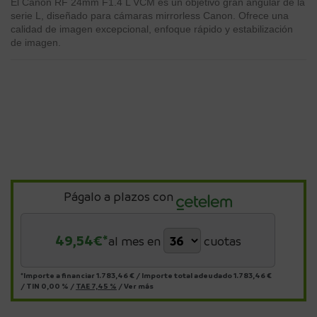
El Canon RF 24mm F1.4 L VCM es un objetivo gran angular de la
serie L, diseñado para cámaras mirrorless Canon. Ofrece una
calidad de imagen excepcional, enfoque rápido y estabilización
de imagen.
Págalo a plazos con
49,54
€*
al mes en
cuotas
*Importe a financiar
1.783,46 €
/
Importe total adeudado
1.783,46 €
/
TIN
0,00 %
/
TAE
7,45 %
/
Ver más