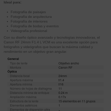
Ideal para:
Fotografía de paisajes
Fotografía de arquitectura
Fotografía de interiores
Fotografía de bodas y eventos
Videografía profesional
Con su diseño óptico avanzado y tecnologías innovadoras, el
Canon RF 24mm F1.4 L VCM es una excelente opción para
fotógrafos y videógrafos que buscan la máxima calidad y
rendimiento en un objetivo gran angular.
General
Tipo de lente
Objetivo ancho
Montura
Canon RF
Óptica
Distancia focal
24mm
Apertura máxima
f/1.4
Apertura mínima
f/16
Número de hojas de diafragma
11
Distancia mínima de enfoque
0.24 m
Ampliación máxima
0.17x
Estructura de la lente
15 elementos en 11 grupos
Elementos asféricos
1
Elementos de dispersión ultra