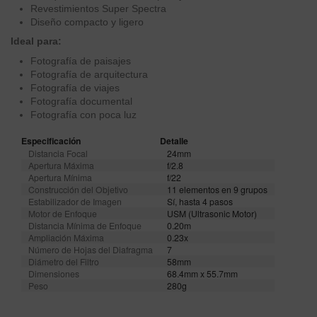
Revestimientos Super Spectra
Diseño compacto y ligero
Ideal para:
Fotografía de paisajes
Fotografía de arquitectura
Fotografía de viajes
Fotografía documental
Fotografía con poca luz
Especificación
Detalle
Distancia Focal
24mm
Apertura Máxima
f/2.8
Apertura Mínima
f/22
Construcción del Objetivo
11 elementos en 9 grupos
Estabilizador de Imagen
Sí, hasta 4 pasos
Motor de Enfoque
USM (Ultrasonic Motor)
Distancia Mínima de Enfoque
0.20m
Ampliación Máxima
0.23x
Número de Hojas del Diafragma
7
Diámetro del Filtro
58mm
Dimensiones
68.4mm x 55.7mm
Peso
280g