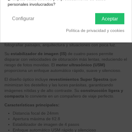
personales involucrados?
Península y Baleares
Canarias
Descripción
Configurar
Aceptar
EAN 4960999845753
El
Canon EF 24mm f/2.8 IS USM
es un objetivo gran angular
Política de privacidad y cookies
diseñado para cámaras Canon EOS. Con una distancia focal de
24mm y una apertura máxima de f/2.8, este objetivo es ideal para
fotografiar paisajes, arquitectura y situaciones con poca luz.
Su
estabilizador de imagen (IS)
de cuatro pasos permite
disparar con velocidades de obturación más lentas, reduciendo el
riesgo de fotos movidas. El
motor ultrasónico (USM)
proporciona un enfoque automático rápido, suave y silencioso.
El diseño óptico incluye
revestimientos Super Spectra
que
minimizan los destellos y las luces parásitas, garantizando
imágenes nítidas y de alto contraste. Su
construcción ligera y
compacta
lo convierte en un compañero de viaje perfecto.
Características principales:
Distancia focal de 24mm
Apertura máxima de f/2.8
Estabilizador de imagen de 4 pasos
Enfoque automático USM rápido y silencioso