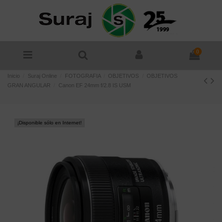
0
Inicio
Suraj Online
FOTOGRAFIA
OBJETIVOS
OBJETIVOS
GRAN ANGULAR
Canon EF 24mm f/2.8 IS USM
¡Disponible sólo en Internet!