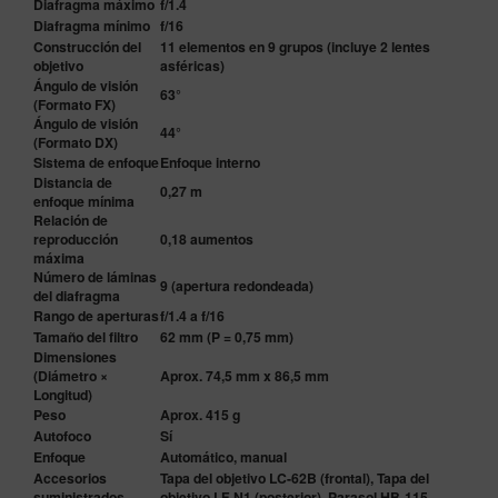
Diafragma máximo
f/1.4
Diafragma mínimo
f/16
Construcción del
11 elementos en 9 grupos (incluye 2 lentes
objetivo
asféricas)
Ángulo de visión
63°
(Formato FX)
Ángulo de visión
44°
(Formato DX)
Sistema de enfoque
Enfoque interno
Distancia de
0,27 m
enfoque mínima
Relación de
reproducción
0,18 aumentos
máxima
Número de láminas
9 (apertura redondeada)
del diafragma
Rango de aperturas
f/1.4 a f/16
Tamaño del filtro
62 mm (P = 0,75 mm)
Dimensiones
(Diámetro ×
Aprox. 74,5 mm x 86,5 mm
Longitud)
Peso
Aprox. 415 g
Autofoco
Sí
Enfoque
Automático, manual
Accesorios
Tapa del objetivo LC-62B (frontal), Tapa del
suministrados
objetivo LF-N1 (posterior), Parasol HB-115