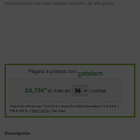
impresionante con este objetivo versátil y de alta gama.
Págalo a plazos con
20,73
€*
al mes en
cuotas
*Importe a financiar
746,26 €
/
Importe total adeudado
746,26 €
/
TIN
0,00 %
/
TAE
7,45 %
/
Ver más
Descripción