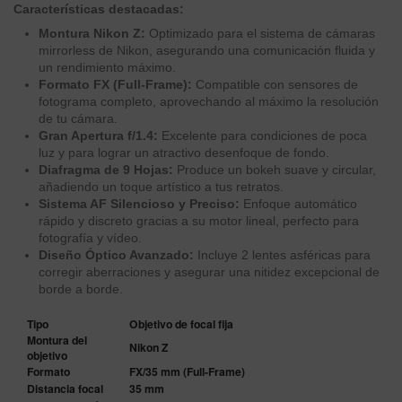
Características destacadas:
Montura Nikon Z:
Optimizado para el sistema de cámaras
mirrorless de Nikon, asegurando una comunicación fluida y
un rendimiento máximo.
Formato FX (Full-Frame):
Compatible con sensores de
fotograma completo, aprovechando al máximo la resolución
de tu cámara.
Gran Apertura f/1.4:
Excelente para condiciones de poca
luz y para lograr un atractivo desenfoque de fondo.
Diafragma de 9 Hojas:
Produce un bokeh suave y circular,
añadiendo un toque artístico a tus retratos.
Sistema AF Silencioso y Preciso:
Enfoque automático
rápido y discreto gracias a su motor lineal, perfecto para
fotografía y vídeo.
Diseño Óptico Avanzado:
Incluye 2 lentes asféricas para
corregir aberraciones y asegurar una nitidez excepcional de
borde a borde.
Tipo
Objetivo de focal fija
Montura del
Nikon Z
objetivo
Formato
FX/35 mm (Full-Frame)
Distancia focal
35 mm