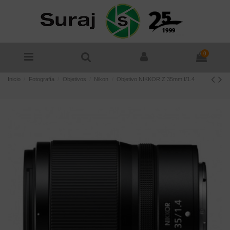
0
Inicio
Fotografía
Objetivos
Nikon
Objetivo NIKKOR Z 35mm f/1.4