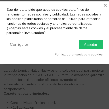
×
✓ Compradores Frecuentes lo Recomiendan
Esta tienda te pide que aceptes cookies para fines de
✓ Elección Segura
¿Dónde deseas recibir tu pedido?
rendimiento, redes sociales y publicidad. Las redes sociales y
las cookies publicitarias de terceros se utilizan para ofrecerte
Selecciona tu ubicación para mostrarte los precios e
Natec Husky, pasta térmica de alto rendimiento para una
funciones de redes sociales y anuncios personalizados.
impuestos correctos para tu región.
refrigeración eficaz de la CPU y GPU. Fácil de aplicar y con una
¿Aceptas estas cookies y el procesamiento de datos
conductividad térmica óptima.
personales involucrados?
Península y Baleares
Canarias
Configurar
Aceptar
Descripción
Política de privacidad y cookies
EAN 5901969412970
La pasta térmica Natec Husky es una solución ideal para mejorar
la refrigeración de tu CPU y GPU. Su fórmula avanzada garantiza
una transferencia de calor eficiente, evitando el
sobrecalentamiento y prolongando la vida útil de tus
componentes.
Características principales:
Conductividad térmica optimizada
Fácil aplicación