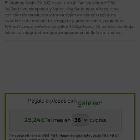
El Atomos Ninja TX GO es un transmisor de video HDMI
inalámbrico compacto y ligero, diseñado para ofrecer una
solución de monitoreo y transmisión en tiempo real para
creadores de contenido, vloggers y producciones pequeñas.
Permite enviar señales de video 1080p hasta 75 metros con baja
latencia, integrándose perfectamente en tu flujo de trabajo.
Págalo a plazos con
25,24
€*
al mes en
cuotas
*Importe a financiar
908,49 €
/
Importe total adeudado
908,49 €
/
TIN
0,00 %
/
TAE
7,45 %
/
Ver más