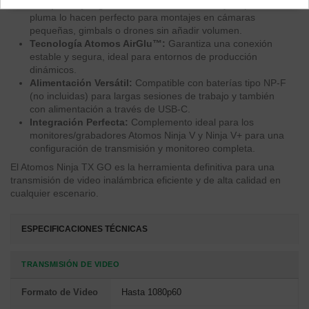
Compacto y Ligero:
Su diseño minimalista y su peso
pluma lo hacen perfecto para montajes en cámaras
pequeñas, gimbals o drones sin añadir volumen.
Tecnología Atomos AirGlu™:
Garantiza una conexión
estable y segura, ideal para entornos de producción
dinámicos.
Alimentación Versátil:
Compatible con baterías tipo NP-F
(no incluidas) para largas sesiones de trabajo y también
con alimentación a través de USB-C.
Integración Perfecta:
Complemento ideal para los
monitores/grabadores Atomos Ninja V y Ninja V+ para una
configuración de transmisión y monitoreo completa.
El Atomos Ninja TX GO es la herramienta definitiva para una
transmisión de video inalámbrica eficiente y de alta calidad en
cualquier escenario.
ESPECIFICACIONES TÉCNICAS
TRANSMISIÓN DE VIDEO
Formato de Video
Hasta 1080p60