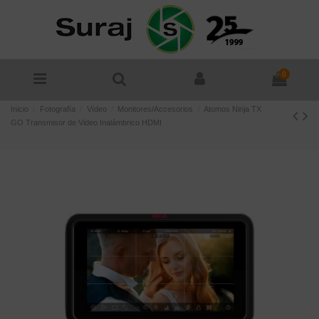
0
Inicio
Fotografía
Vídeo
Monitores/Accesorios
Atomos Ninja TX
GO Transmisor de Video Inalámbrico HDMI