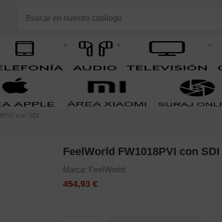
8PVI con SDI
FeelWorld FW1018PVI con SDI
Marca:
FeelWorld
454,93 €