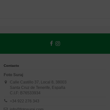
Contacto
Foto Suraj
Calle Castillo 37, Local 8, 38003
Santa Cruz de Tenerife, España
C.I.F: B76533934
+34 922 276 343
info@fotosuraj.com