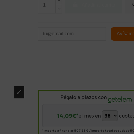
Añadir al carrito
Págalo a plazos con
14,09
€*
al mes en
cuota
*Importe a financiar
507,25 €
/
Importe total adeudado
50