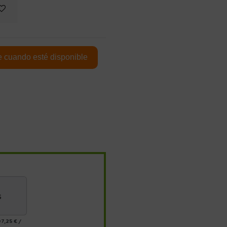
s
7,25 €
/