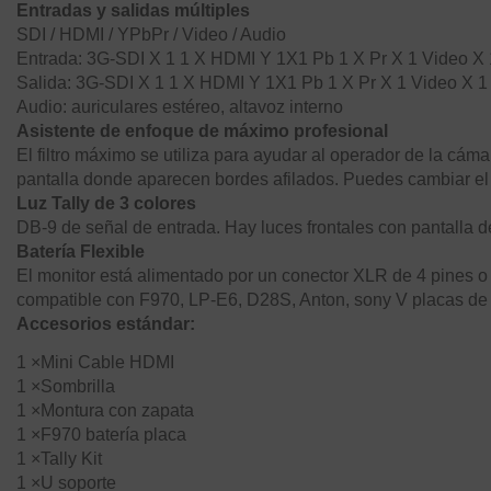
Entradas y salidas múltiples
SDI / HDMI / YPbPr / Video / Audio
Entrada: 3G-SDI X 1 1 X HDMI Y 1X1 Pb 1 X Pr X 1 Video X 1
Salida: 3G-SDI X 1 1 X HDMI Y 1X1 Pb 1 X Pr X 1 Video X 1
Audio: auriculares estéreo, altavoz interno
Asistente de enfoque de máximo profesional
El filtro máximo se utiliza para ayudar al operador de la cám
pantalla donde aparecen bordes afilados. Puedes cambiar el c
Luz Tally de 3 colores
DB-9 de señal de entrada.
Hay luces frontales con pantalla d
Batería Flexible
El monitor está alimentado por un conector XLR de 4 pines 
compatible con F970, LP-E6, D28S, Anton, sony V placas de 
Accesorios estándar:
1 ×
Mini Cable HDMI
1 ×
Sombrilla
1 ×
Montura con zapata
1 ×
F970 batería placa
1 ×
Tally Kit
1 ×
U soporte