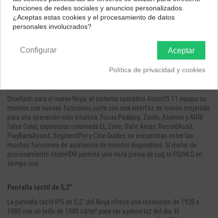
Selecciona tu ubicación para mostrarte los precios e
grabación RAW, el monitor de grabación Atomos Ninja 5.2" 4K HDMI es un
funciones de redes sociales y anuncios personalizados.
impuestos correctos para tu región.
monitor y grabador en la cámara de 5.2" ideal para usar en su próximo set.
¿Aceptas estas cookies y el procesamiento de datos
Este monitor es compatible con imágenes DCI 4K HDMI e incluso puede
personales involucrados?
Península y Baleares
Canarias
grabar ProRes RAW hasta 6K con cámaras compatibles. El Ninja conserva
el mismo factor de forma que sus predecesores para ser compatible con
Configurar
Aceptar
la mayoría de los accesorios de monitor Atomos para una fácil
integración con su equipo preexistente.
Política de privacidad y cookies
Sistema operativo AtomOS 11
Diseñado para el nuevo Ninja, el sistema operativo AtomOS 11 equipa su
monitor con nuevas funciones junto con una interfaz de íconos mejorada
para una operación más intuitiva. Focus Peaking, Zoom, Atomos y ARRI
False Color, exposición coloreada EL Zone, Safe Areas, RecordAssit,
PlayBackAssist, SegmentPro y Cine Guides se encuentran entre las
muchas funciones de asistencia de monitor disponibles. El motor de
procesamiento AtomHDR permite una vista previa de Log to PQ/HLG en
tiempo real.
Pantalla táctil de 5,2"
La pantalla táctil IPS de 5,2" del Ninja ofrece una resolución de 1920 x
1080 con un brillo de 1000 cd/m² para ver a plena luz del día. El