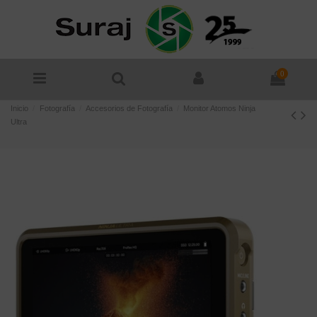
0
Inicio
Fotografía
Accesorios de Fotografía
Monitor Atomos Ninja
Ultra