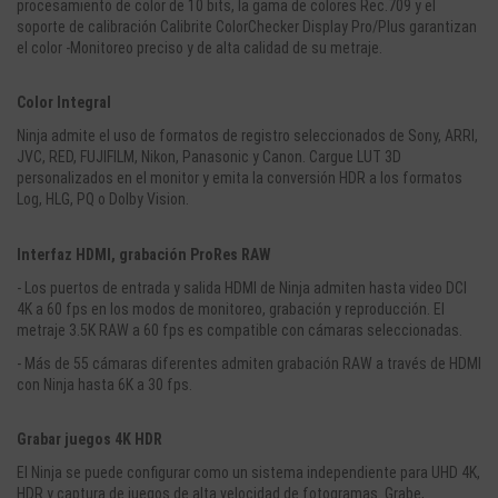
procesamiento de color de 10 bits, la gama de colores Rec.709 y el
soporte de calibración Calibrite ColorChecker Display Pro/Plus garantizan
el color -Monitoreo preciso y de alta calidad de su metraje.
Color Integral
Ninja admite el uso de formatos de registro seleccionados de Sony, ARRI,
JVC, RED, FUJIFILM, Nikon, Panasonic y Canon. Cargue LUT 3D
personalizados en el monitor y emita la conversión HDR a los formatos
Log, HLG, PQ o Dolby Vision.
Interfaz HDMI, grabación ProRes RAW
- Los puertos de entrada y salida HDMI de Ninja admiten hasta video DCI
4K a 60 fps en los modos de monitoreo, grabación y reproducción. El
metraje 3.5K RAW a 60 fps es compatible con cámaras seleccionadas.
- Más de 55 cámaras diferentes admiten grabación RAW a través de HDMI
con Ninja hasta 6K a 30 fps.
Grabar juegos 4K HDR
El Ninja se puede configurar como un sistema independiente para UHD 4K,
HDR y captura de juegos de alta velocidad de fotogramas. Grabe,