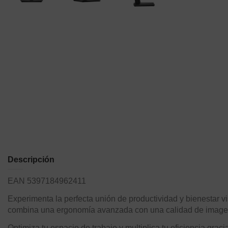
Descripción
EAN 5397184962411
Experimenta la perfecta unión de productividad y bienestar 
combina una ergonomía avanzada con una calidad de imagen
Optimiza tu espacio de trabajo y multiplica tu eficiencia grac