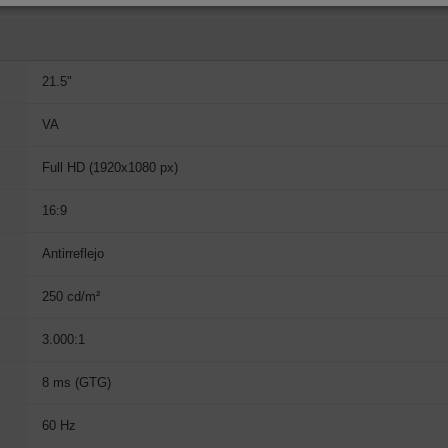
21.5"
VA
Full HD (1920x1080 px)
16:9
Antirreflejo
250 cd/m²
3.000:1
8 ms (GTG)
60 Hz