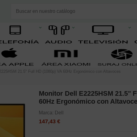
E2225HSM 21.5" Full HD (1080p) VA 60Hz Ergonómico con Altavoces
Monitor Dell E2225HSM 21.5" F
60Hz Ergonómico con Altavoc
Marca:
Dell
147,43 €