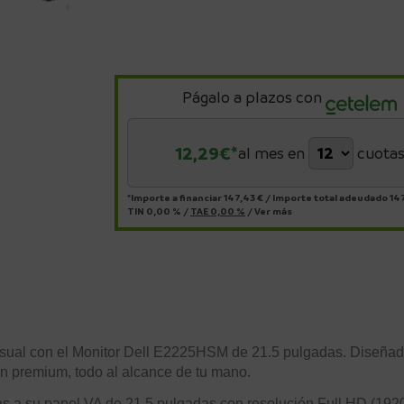
Págalo a plazos con
12,29
€*
al mes en
cuota
*Importe a financiar
147,43 €
/
Importe total adeudado
14
TIN
0,00 %
/
TAE
0,00 %
/
Ver más
visual con el Monitor Dell E2225HSM de 21.5 pulgadas. Diseñad
 premium, todo al alcance de tu mano.
ias a su panel VA de 21.5 pulgadas con resolución Full HD (1920x