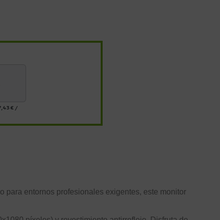
s
7,43 €
/
o para entornos profesionales exigentes, este monitor
1080 píxeles) y revestimiento antirreflejo. Disfruta de