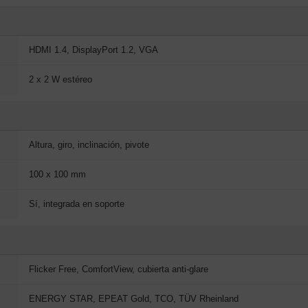
HDMI 1.4, DisplayPort 1.2, VGA
2 x 2 W estéreo
Altura, giro, inclinación, pivote
100 x 100 mm
Sí, integrada en soporte
Flicker Free, ComfortView, cubierta anti-glare
ENERGY STAR, EPEAT Gold, TCO, TÜV Rheinland