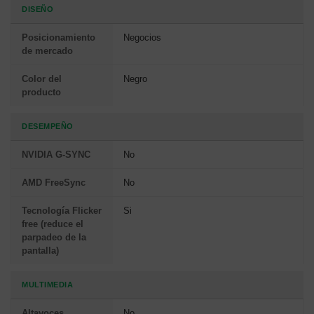
DISEÑO
Posicionamiento
Negocios
de mercado
Color del
Negro
producto
DESEMPEÑO
NVIDIA G-SYNC
No
AMD FreeSync
No
Tecnología Flicker
Si
free (reduce el
parpadeo de la
pantalla)
MULTIMEDIA
Altavoces
No