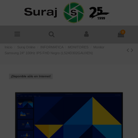
0
Inicio
Suraj Online
INFORMATICA
MONITORES
Monitor
Samsung 24" 100Hz IPS FHD Negro (LS24D302GAUXEN)
¡Disponible sólo en Internet!