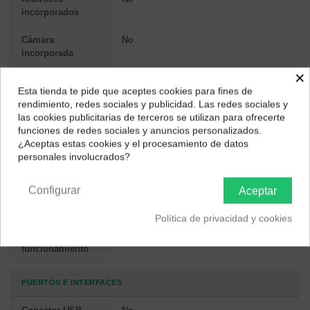
incorporados
Cámara
No
incorporada
×
Micrófono
No
Esta tienda te pide que aceptes cookies para fines de
incorporado
¿Dónde deseas recibir tu pedido?
rendimiento, redes sociales y publicidad. Las redes sociales y
las cookies publicitarias de terceros se utilizan para ofrecerte
Selecciona tu ubicación para mostrarte los precios e
CONDICIONES AMBIENTALES
funciones de redes sociales y anuncios personalizados.
impuestos correctos para tu región.
¿Aceptas estas cookies y el procesamiento de datos
Intervalo de
10 - 40 °C
personales involucrados?
Península y Baleares
Canarias
temperatura
operativa
Configurar
Aceptar
Intervalo de
10 - 80%
Política de privacidad y cookies
humedad relativa
para
funcionamiento
PUERTOS E INTERFACES