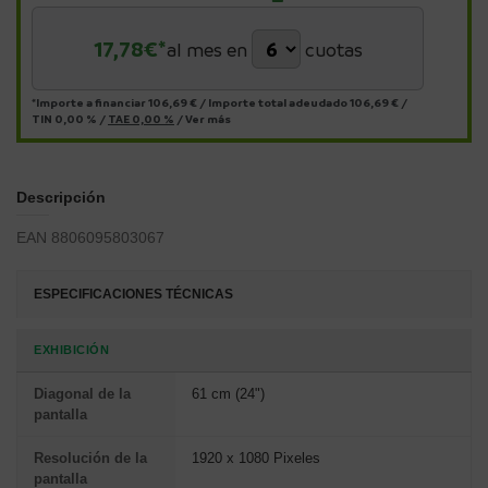
17,78
€*
al mes en
cuotas
*Importe a financiar
106,69 €
/
Importe total adeudado
106,69 €
/
TIN
0,00 %
/
TAE
0,00 %
/
Ver más
Descripción
EAN 8806095803067
ESPECIFICACIONES TÉCNICAS
EXHIBICIÓN
Diagonal de la
61 cm (24")
pantalla
Resolución de la
1920 x 1080 Pixeles
pantalla