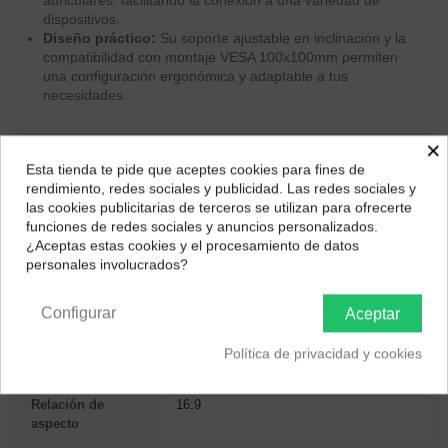
dispositivos.
Diseño práctico:
Su soporte ajustable en inclinación y la
compatibilidad con montaje VESA 100x100mm permiten
una configuración ergonómica y adaptable a tus
necesidades.
×
ESPECIFICACIONES TÉCNICAS
Esta tienda te pide que aceptes cookies para fines de
¿Dónde deseas recibir tu pedido?
rendimiento, redes sociales y publicidad. Las redes sociales y
las cookies publicitarias de terceros se utilizan para ofrecerte
PANTALLA
Selecciona tu ubicación para mostrarte los precios e
funciones de redes sociales y anuncios personalizados.
impuestos correctos para tu región.
¿Aceptas estas cookies y el procesamiento de datos
Tamaño de la
27" (68.6 cm)
personales involucrados?
pantalla
Península y Baleares
Canarias
Resolución del
1920x1080
Configurar
Aceptar
panel
Política de privacidad y cookies
Resolución nativa
FHD
Relación de
16:9
aspecto