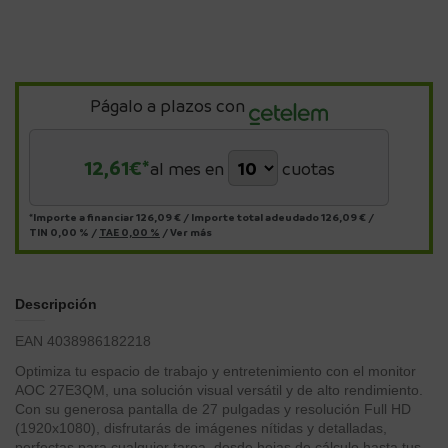
Págalo a plazos con
12,61
€*
al mes en
cuotas
*Importe a financiar
126,09 €
/
Importe total adeudado
126,09 €
/
TIN
0,00 %
/
TAE
0,00 %
/
Ver más
Descripción
EAN 4038986182218
Optimiza tu espacio de trabajo y entretenimiento con el monitor
AOC 27E3QM, una solución visual versátil y de alto rendimiento.
Con su generosa pantalla de 27 pulgadas y resolución Full HD
(1920x1080), disfrutarás de imágenes nítidas y detalladas,
perfectas para cualquier tarea, desde hojas de cálculo hasta tus