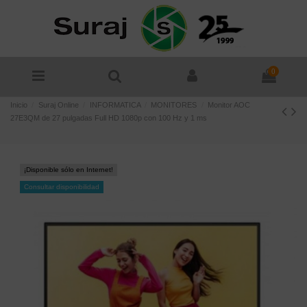
0
Inicio
Suraj Online
INFORMATICA
MONITORES
Monitor AOC
27E3QM de 27 pulgadas Full HD 1080p con 100 Hz y 1 ms
¡Disponible sólo en Internet!
Consultar disponibilidad