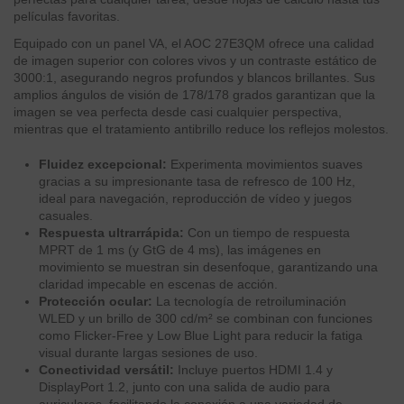
películas favoritas.
Equipado con un panel VA, el AOC 27E3QM ofrece una calidad
de imagen superior con colores vivos y un contraste estático de
3000:1, asegurando negros profundos y blancos brillantes. Sus
amplios ángulos de visión de 178/178 grados garantizan que la
imagen se vea perfecta desde casi cualquier perspectiva,
mientras que el tratamiento antibrillo reduce los reflejos molestos.
Fluidez excepcional:
Experimenta movimientos suaves
gracias a su impresionante tasa de refresco de 100 Hz,
ideal para navegación, reproducción de vídeo y juegos
casuales.
Respuesta ultrarrápida:
Con un tiempo de respuesta
MPRT de 1 ms (y GtG de 4 ms), las imágenes en
movimiento se muestran sin desenfoque, garantizando una
claridad impecable en escenas de acción.
Protección ocular:
La tecnología de retroiluminación
WLED y un brillo de 300 cd/m² se combinan con funciones
como Flicker-Free y Low Blue Light para reducir la fatiga
visual durante largas sesiones de uso.
Conectividad versátil:
Incluye puertos HDMI 1.4 y
DisplayPort 1.2, junto con una salida de audio para
auriculares, facilitando la conexión a una variedad de