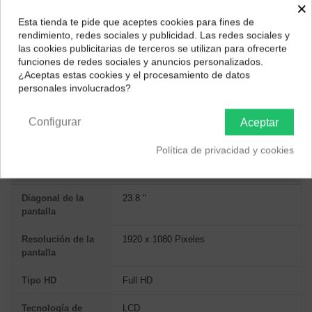
×
Tiempo de Respuesta Ultrarrápido:
1 ms GTG y 0.5 ms
Esta tienda te pide que aceptes cookies para fines de
MPRT para movimientos impecables.
¿Dónde deseas recibir tu pedido?
rendimiento, redes sociales y publicidad. Las redes sociales y
Tecnología Adaptive Sync:
Sincroniza la tasa de refresco
las cookies publicitarias de terceros se utilizan para ofrecerte
del monitor con tu tarjeta gráfica para eliminar el desgarro
Selecciona tu ubicación para mostrarte los precios e
funciones de redes sociales y anuncios personalizados.
de pantalla.
impuestos correctos para tu región.
¿Aceptas estas cookies y el procesamiento de datos
Protección Ocular:
Tecnologías Flicker-Free y Low Blue
personales involucrados?
Light para reducir la fatiga visual.
Península y Baleares
Canarias
Configurar
Aceptar
ESPECIFICACIONES TÉCNICAS
Política de privacidad y cookies
PANTALLA
Diagonal de la
23.8 "
pantalla
Resolución de la
1920 x 1080 Pixeles
pantalla
Tipo HD
Full HD
Tecnología de
LCD