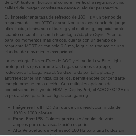
de 178° tanto en horizontal como en vertical, asegurando una
calidad de imagen consistente desde cualquier perspectiva.
Su impresionante tasa de refresco de 180 Hz y un tiempo de
respuesta de 1 ms (GTG) garantizan una experiencia de juego
ultra fluida, eliminando el tearing y el stuttering, especialmente
cuando se combina con la tecnología Adaptive Sync. Además,
para los momentos más críticos, cuenta con un tiempo de
respuesta MPRT de tan solo 0.5 ms, lo que se traduce en una
claridad de movimiento excepcional.
La tecnología Flicker-Free de AOC y el modo Low Blue Light
protegen tus ojos durante las largas sesiones de juego,
reduciendo la fatiga visual. Su diseño de pantalla plana y
antirreflectante minimiza los brillos, permitiéndote concentrarte
completamente en la acción. Con múltiples opciones de
conectividad, incluyendo HDMI y DisplayPort, el AOC 24G42E es
la pieza clave para tu configuración gaming.
Imágenes Full HD:
Disfruta de una resolución nítida de
1920 x 1080 píxeles.
Panel Fast IPS:
Colores precisos y ángulos de visión
amplios para una visualización superior.
Alta Velocidad de Refresco:
180 Hz para una fluidez sin
precedentes en cada fotograma.