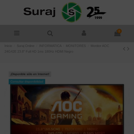
0
Inicio
Suraj Online
INFORMATICA
MONITORES
Monitor AOC
24G42E 23.8" Full HD 1ms 180Hz HDMI Negro
¡Disponible sólo en Internet!
Consultar disponibilidad