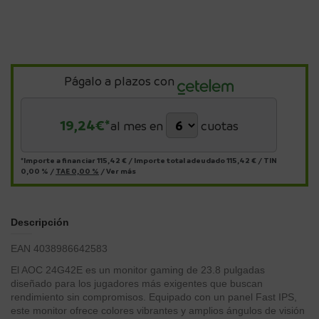
Págalo a plazos con
19,24
€*
al mes en
cuotas
*Importe a financiar
115,42 €
/
Importe total adeudado
115,42 €
/
TIN
0,00 %
/
TAE
0,00 %
/
Ver más
Descripción
EAN 4038986642583
El AOC 24G42E es un monitor gaming de 23.8 pulgadas
diseñado para los jugadores más exigentes que buscan
rendimiento sin compromisos. Equipado con un panel Fast IPS,
este monitor ofrece colores vibrantes y amplios ángulos de visión