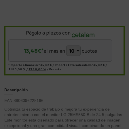
Págalo a plazos con
13,48
€*
al mes en
cuotas
*Importe a financiar
134,82 €
/
Importe total adeudado
134,82 €
/
TIN
0,00 %
/
TAE
0,00 %
/
Ver más
Descripción
EAN 8806096228166
Optimiza tu espacio de trabajo o mejora tu experiencia de
entretenimiento con el monitor LG 25MS550-B de 24.5 pulgadas.
Este monitor está diseñado para ofrecer una calidad de imagen
excepcional y una gran comodidad visual, combinando un panel