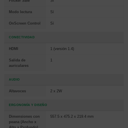
Flicker Safe
Sí
Modo lectura
Sí
OnScreen Control
Sí
CONECTIVIDAD
HDMI
1 (versión 1.4)
Salida de
1
auriculares
AUDIO
Altavoces
2 x 2W
ERGONOMÍA Y DISEÑO
Dimensiones con
557.5 x 475.2 x 219.4 mm
peana (Ancho x
Alto x Profundo)