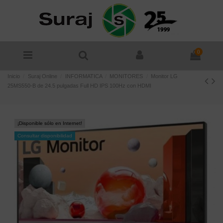
0
Inicio
Suraj Online
INFORMATICA
MONITORES
Monitor LG
25MS550-B de 24.5 pulgadas Full HD IPS 100Hz con HDMI
¡Disponible sólo en Internet!
Consultar disponibilidad