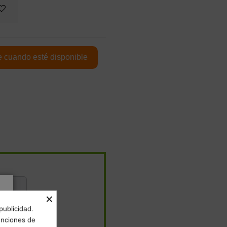
×
publicidad.
funciones de
4,89 €
/