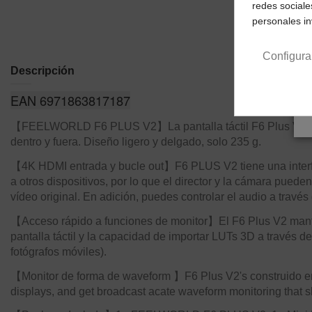
redes sociale
personales i
Configura
Descripción
EAN 6971863817187
【FEELWORLD F6 PLUS V2】La pantalla táctil F6 Plus V2 de 6 
dentro y fuera. Diseño ligero y delgado, solo 235 g.
【4K HDMI entrada y bucle out】F6 PLUS V2 tiene una interfaz
a otros dispositivos, por lo que el director y la cámara pue
vídeo original. En adición, puedes controlar el audio a través
【Acceso rápido a funciones de monitor】El F6 Plus V2 mantien
pantalla táctil y la capacidad de importar LUTs 3D a través 
fotógrafos móviles).
【Monitor de forma de waveform 】F6 Plus V2's construido e
displays, and get broadcast acate waveform monitoring that 