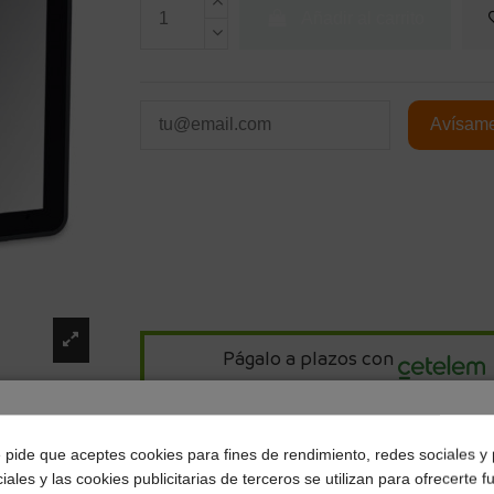
Añadir al carrito
Págalo a plazos con
13,74
€*
al mes en
cuotas
¿Dónde deseas recibir tu pedido?
e pide que aceptes cookies para fines de rendimiento, redes sociales y 
iales y las cookies publicitarias de terceros se utilizan para ofrecerte 
*Importe a financiar
164,89 €
/
Importe total adeudado
16
Selecciona tu ubicación para mostrarte los precios e