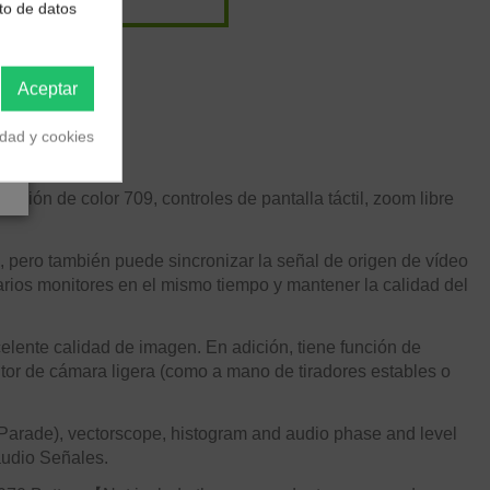
to de datos
Aceptar
idad y cookies
 de color 709, controles de pantalla táctil, zoom libre
pero también puede sincronizar la señal de origen de vídeo
arios monitores en el mismo tiempo y mantener la calidad del
lente calidad de imagen. En adición, tiene función de
itor de cámara ligera (como a mano de tiradores estables o
rade), vectorscope, histogram and audio phase and level
audio Señales.