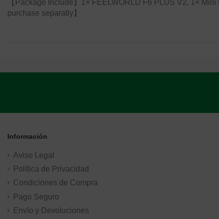
【Package Include】1× FEELWORLD F6 PLUS V2, 1× Mini HDMI
purchase separatly】
Información
Aviso Legal
Política de Privacidad
Condiciones de Compra
Pago Seguro
Envío y Devoluciones