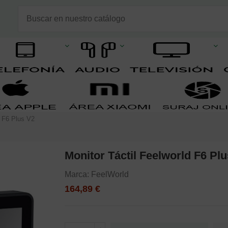
d F6 Plus V2
Monitor Táctil Feelworld F6 Pl
Marca:
FeelWorld
164,89 €