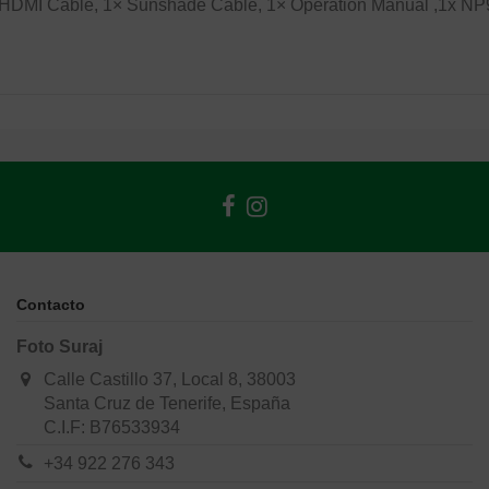
 Cable, 1× Sunshade Cable, 1× Operation Manual ,1x NP970
Contacto
Foto Suraj
Calle Castillo 37, Local 8, 38003
Santa Cruz de Tenerife, España
C.I.F: B76533934
+34 922 276 343