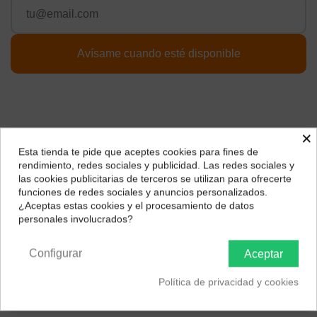
×
Esta tienda te pide que aceptes cookies para fines de
¿Dónde deseas recibir tu pedido?
rendimiento, redes sociales y publicidad. Las redes sociales y
las cookies publicitarias de terceros se utilizan para ofrecerte
Selecciona tu ubicación para mostrarte los precios e
funciones de redes sociales y anuncios personalizados.
Págalo a plazos con
impuestos correctos para tu región.
¿Aceptas estas cookies y el procesamiento de datos
personales involucrados?
Península y Baleares
Canarias
13,61
€*
al mes en
cuotas
Configurar
Aceptar
*Importe a financiar
204,17 €
/
Importe total adeudado
204,17 €
/
Política de privacidad y cookies
TIN
0,00 %
/
TAE
8,04 %
/
Ver más