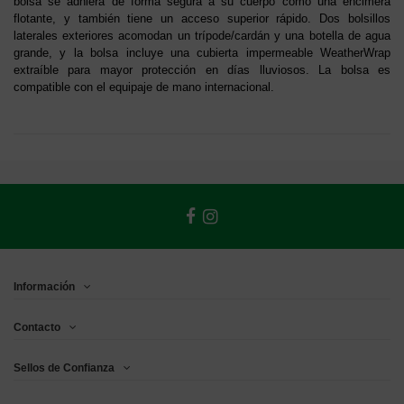
bolsa se adhiera de forma segura a su cuerpo como una encimera
flotante, y también tiene un acceso superior rápido. Dos bolsillos
laterales exteriores acomodan un trípode/cardán y una botella de agua
grande, y la bolsa incluye una cubierta impermeable WeatherWrap
extraíble para mayor protección en días lluviosos. La bolsa es
compatible con el equipaje de mano internacional.
Información
Contacto
Sellos de Confianza