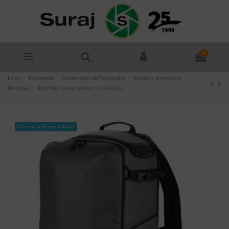
0
Inicio
Fotografía
Accesorios de Fotografía
Bolsas y transporte
Mochilas
Mochila Tenba Solstice v2 24l Gris
Consultar disponibilidad