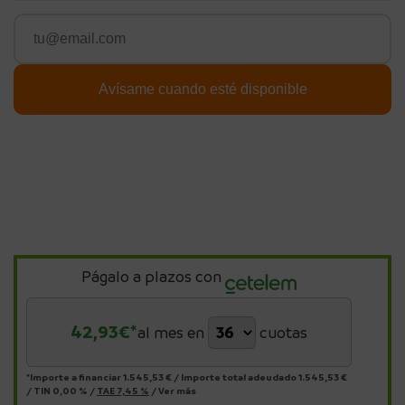
Págalo a plazos con
42,93
€*
al mes en
cuotas
*Importe a financiar
1.545,53 €
/
Importe total adeudado
1.545,53 €
/
TIN
0,00 %
/
TAE
7,45 %
/
Ver más