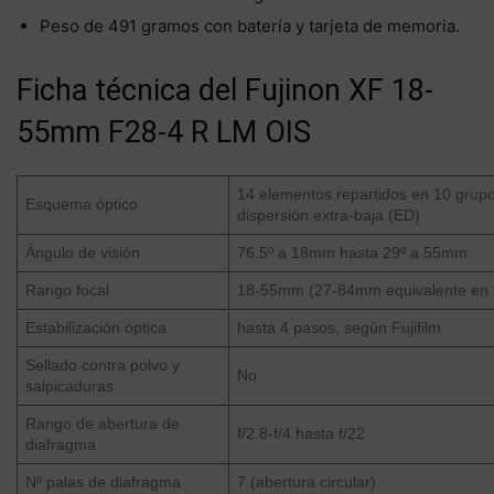
Peso de 491 gramos con batería y tarjeta de memoria.
Ficha técnica del Fujinon XF 18-
55mm F28-4 R LM OIS
14 elementos repartidos en 10 grupos
Esquema óptico
dispersión extra-baja (ED)
Ángulo de visión
76.5º a 18mm hasta 29º a 55mm
Rango focal
18-55mm (27-84mm equivalente en 
Estabilización óptica
hasta 4 pasos, según Fujifilm
Sellado contra polvo y
No
salpicaduras
Rango de abertura de
f/2.8-f/4 hasta f/22
diafragma
Nº palas de diafragma
7 (abertura circular)