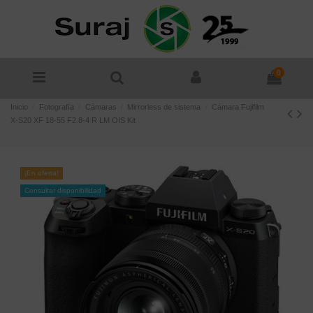
0
Inicio
Fotografía
Cámaras
Mirrorless de sistema
Cámara Fujifilm
X-S20 XF 18-55 F2.8-4 R LM OIS Kit
¡En oferta!
Consultar disponibilidad