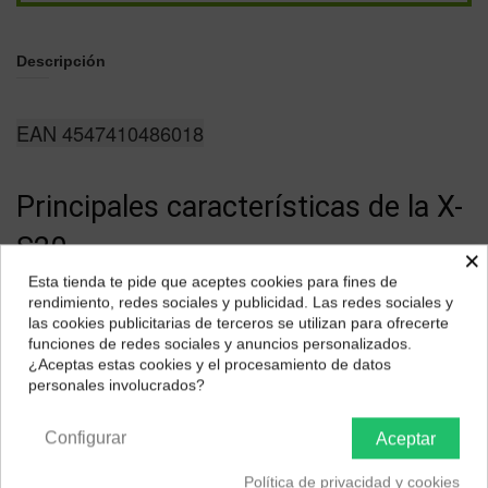
Descripción
EAN 4547410486018
Principales características de la X-
S20
×
Esta tienda te pide que aceptes cookies para fines de
¿Dónde deseas recibir tu pedido?
Sensor APS-C
X-Trans CMOS 4 de 26 megapíxeles
.
rendimiento, redes sociales y publicidad. Las redes sociales y
las cookies publicitarias de terceros se utilizan para ofrecerte
Procesador
X Processor 5
.
Selecciona tu ubicación para mostrarte los precios e
funciones de redes sociales y anuncios personalizados.
impuestos correctos para tu región.
Visor electrónico de 2,36 millones de puntos y
¿Aceptas estas cookies y el procesamiento de datos
ampliación x0,62.
personales involucrados?
Península y Baleares
Canarias
Pantalla completamete articulada con
modo VLOG
y
posición selfie, 3 pulgadas y 1,84 millones de puntos de
Configurar
Aceptar
resolución.
Política de privacidad y cookies