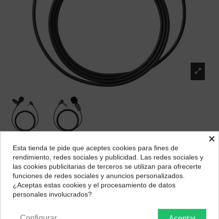
×
Esta tienda te pide que aceptes cookies para fines de
Dji lavalier mic
¿Dónde deseas recibir tu pedido?
rendimiento, redes sociales y publicidad. Las redes sociales y
Marca:
DJI
las cookies publicitarias de terceros se utilizan para ofrecerte
Selecciona tu ubicación para mostrarte los precios e
funciones de redes sociales y anuncios personalizados.
38,79 €
impuestos correctos para tu región.
¿Aceptas estas cookies y el procesamiento de datos
personales involucrados?
Península y Baleares
Canarias
Configurar
Aceptar