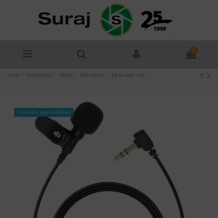
0
Inicio
Fotografía
Vídeo
Microfono
Dji lavalier mic
Consultar disponibilidad