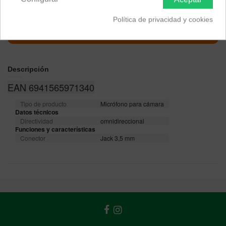
Política de privacidad y cookies
Descripción
EAN 6941565971340
Tipo de producto
Micrófono para cámara
Datos técnicos
Directividad
omnidireccional
Funciones y características
Conector
Jack 3,5 mm