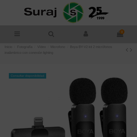
0
Inicio
Fotografía
Vídeo
Microfono
Boya BY-V2 kit 2 micrófonos
inalámbrico con conexión lighting
Consultar disponibilidad