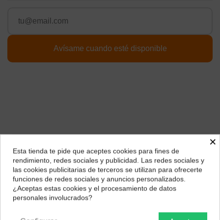
×
Esta tienda te pide que aceptes cookies para fines de
¿Dónde deseas recibir tu pedido?
rendimiento, redes sociales y publicidad. Las redes sociales y
Descripción
las cookies publicitarias de terceros se utilizan para ofrecerte
Selecciona tu ubicación para mostrarte los precios e
EAN 6974700653238
funciones de redes sociales y anuncios personalizados.
impuestos correctos para tu región.
¿Aceptas estas cookies y el procesamiento de datos
Sobre el producto
personales involucrados?
Península y Baleares
Canarias
Micrófono de solapa inalámbrico con clip:
BOYA BY-V2
mini