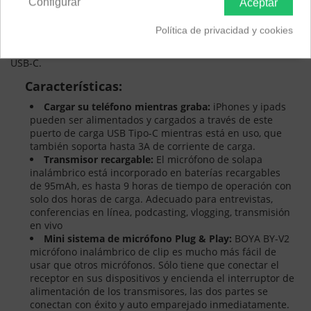
Configurar
Aceptar
kit de micrófono de solapa inalámbrico tiene 1 MFi certificado
Lightning receptor de interfaz y 1 transmisor. El pequeño
Política de privacidad y cookies
micrófono de solapa inalámbrico es compatible con Android
Smartphone, tableta, ordenador portátil y otros dispositivos
USB-C.
Características:
Cargar su teléfono mientras graba:
iPhones y ipads
pueden ser alimentados y cargados a través de este
puerto de carga USB Tipo-C mientras está en uso, que
también soporta hasta 3A de corriente de carga.
Transmisor recargable:
El micrófono de solapa
inalámbrico está incorporado en baterías recargables
de 95mAh, es hasta 9 horas de tiempo de operación con
solo dos horas de carga. Adecuado para entrevistas,
conferencias en línea, podcasting, vlogging, transmisión
en vivo
Mini sistema de micrófono Plug & Play:
BOYA BY-V2
micrófono inalámbrico de clip es mucho más fácil de
usar que otros micrófonos. Sólo tiene que conectar el
receptor en sus dispositivos y encienda el interruptor de
alimentación de los transmisores, las dos partes se
conectan con éxito y auto emparejado inmediatamente.