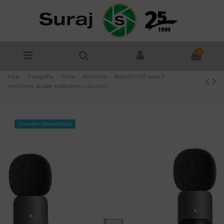
0
Inicio
Fotografía
Vídeo
Microfono
Boya BY-V20 pack 2
micrófonos lavalier inalámbrico con usb-c
Consultar disponibilidad