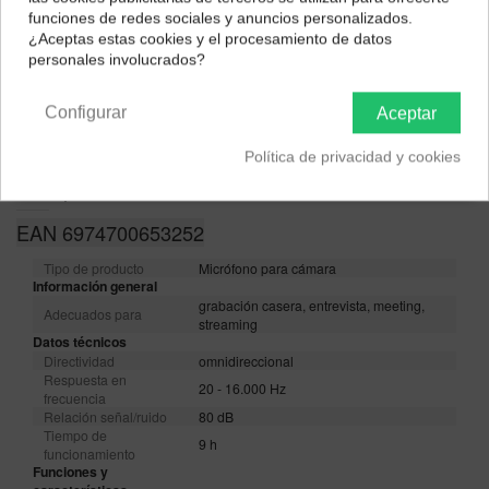
Selecciona tu ubicación para mostrarte los precios e
funciones de redes sociales y anuncios personalizados.
impuestos correctos para tu región.
¿Aceptas estas cookies y el procesamiento de datos
personales involucrados?
Península y Baleares
Canarias
Configurar
Aceptar
Política de privacidad y cookies
Descripción
EAN 6974700653252
Tipo de producto
Micrófono para cámara
Información general
grabación casera, entrevista, meeting,
Adecuados para
streaming
Datos técnicos
Directividad
omnidireccional
Respuesta en
20 - 16.000 Hz
frecuencia
Relación señal/ruido
80 dB
Tiempo de
9 h
funcionamiento
Funciones y