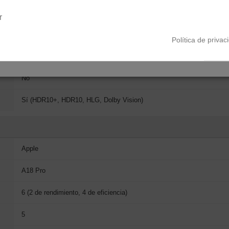
Península y Baleares
Canarias
Liquid Retina
r
500 cd/m²
Política de privac
1,07 billones
No
Sí (HDR10+, HDR10, HLG, Dolby Vision)
Apple
A18 Pro
6 (2 de rendimiento, 4 de eficiencia)
5