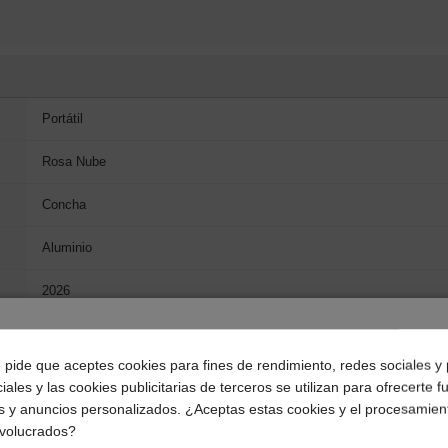
Portátil
Rosa Nube
Concha
Aluminio
2026
¿Dónde deseas recibir tu pedido?
e pide que aceptes cookies para fines de rendimiento, redes sociales y 
33 cm (13")
iales y las cookies publicitarias de terceros se utilizan para ofrecerte 
Selecciona tu ubicación para mostrarte los precios e
s y anuncios personalizados. ¿Aceptas estas cookies y el procesamien
impuestos correctos para tu región.
2408 x 1506 Pixeles
nvolucrados?