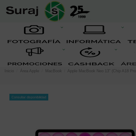
Inicio
Área Apple
MacBook
Apple MacBook Neo 13" (Chip A18 Pr
Consultar disponibilidad