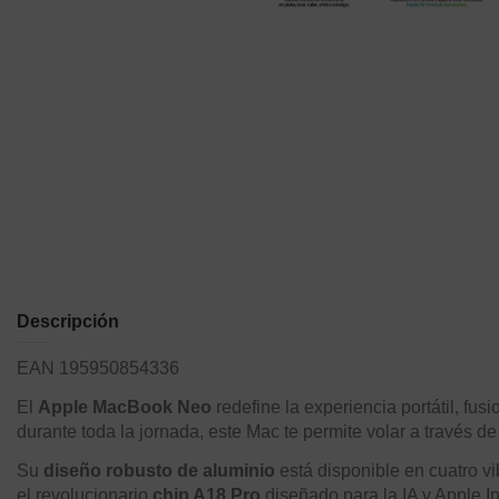
Descripción
EAN 195950854336
El
Apple MacBook Neo
redefine la experiencia portátil, f
durante toda la jornada, este Mac te permite volar a través de 
Su
diseño robusto de aluminio
está disponible en cuatro v
el revolucionario
chip A18 Pro
diseñado para la IA y Apple I