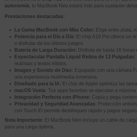
autonomía
, tu MacBook Neo estará listo para cualquier desaf
Prestaciones destacadas:
La Gama MacBook con Más Color:
Elige entre plata, r
Potencia para el Día a Día:
El chip A18 Pro ofrece un re
o disfrutar de los últimos juegos.
Batería de Larga Duración:
Disfruta de hasta 16 horas 
Espectacular Pantalla Liquid Retina de 13 Pulgadas:
realistas y textos nítidos.
Imagen y Sonido de Diez:
Equipado con una cámara Fac
una experiencia multimedia inmersiva.
Diseñado para la IA:
El chip de Apple optimiza las tareas
macOS Vuela:
Tus apps favoritas se ejecutan a máxima
Integración Perfecta con iPhone:
Copia y pega conteni
Privacidad y Seguridad Avanzadas:
Protección antiviru
con Touch ID permite desbloqueo rápido y pagos seguros
Nota Importante:
El MacBook Neo incluye un cable de carga
para una carga óptima.