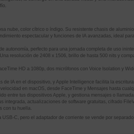
ío.
osa nube, color cítrico o índigo. Su resistente chasis de aluminio
ndimiento espectacular y funciones de IA avanzadas, ideal para
de autonomía, perfecto para una jornada completa de uso inint
Una resolución de 2408 x 1506, brillo de hasta 500 nits y comp
eTime HD a 1080p, dos micrófonos con Voice Isolation y Wide 
 de IA en el dispositivo, y Apple Intelligence facilita la escritu
 velocidad en macOS, desde FaceTime y Mensajes hasta cualqui
do entre tus dispositivos Apple, y gestiona mensajes o llamad
s integrada, actualizaciones de software gratuitas, cifrado FileV
 con tu huella.
 USB-C, pero el adaptador de corriente se vende por separad