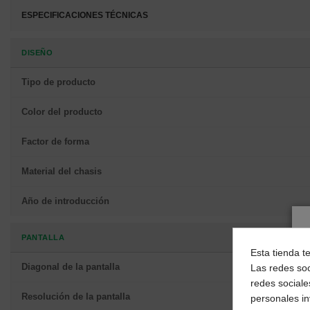
ESPECIFICACIONES TÉCNICAS
DISEÑO
Tipo de producto
Color del producto
Factor de forma
Material del chasis
Año de introducción
PANTALLA
Esta tienda t
Diagonal de la pantalla
Las redes soc
redes sociale
Resolución de la pantalla
personales i