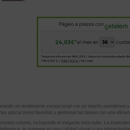
Págalo a plazos con
24,03
€*
al mes en
cuota
*Importe a financiar
865,23 €
/
Importe total adeudado
86
TIN
0,00 %
/
TAE
7,45 %
/
Ver más
usionando un rendimiento excepcional con un diseño asombroso 
tus aplicaciones favoritas y gestionar tus tareas con una eficien
ibrantes colores, incluyendo el elegante rosa nube. La espectac
ntelligence, te sumerge en una calidad visual y una interactivi