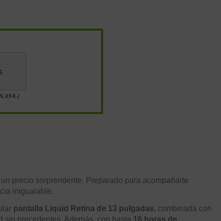
s
5,23 €
/
y un precio sorprendente. Preparado para acompañarte
cia inigualable.
ular
pantalla Liquid Retina de 13 pulgadas
, combinada con
dad sin precedentes. Además, con hasta
16 horas de