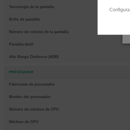
Tecnología de la pantalla
Configura
Brillo de pantalla
Número de colores de la pantalla
Pantalla táctil
Alto Rango Dinámico (HDR)
PROCESADOR
Fabricante de procesador
Modelo del procesador
Número de núcleos de CPU
Núcleos de GPU