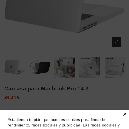
Carcasa para Macbook Pro 14.2
24,24 €
×
Color
Esta tienda te pide que aceptes cookies para fines de
¿Dónde deseas recibir tu pedido?
Transparente
rendimiento, redes sociales y publicidad. Las redes sociales y
Azul
Rosa
Verde
Negro
AZUL MARINO
Gris claro
Blanco Opaco