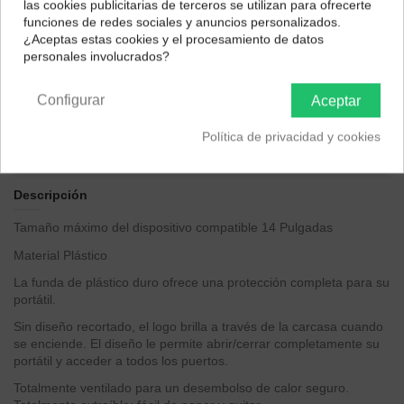
las cookies publicitarias de terceros se utilizan para ofrecerte
Selecciona tu ubicación para mostrarte los precios e
funciones de redes sociales y anuncios personalizados.
impuestos correctos para tu región.
¿Aceptas estas cookies y el procesamiento de datos
personales involucrados?
Península y Baleares
Canarias
Configurar
Aceptar
Política de privacidad y cookies
Descripción
Tamaño máximo del dispositivo compatible
14 Pulgadas
Material
Plástico
La funda de plástico duro ofrece una protección completa para su
portátil.
Sin diseño recortado, el logo brilla a través de la carcasa cuando
se enciende. El diseño le permite abrir/cerrar completamente su
portátil y acceder a todos los puertos.
Totalmente ventilado para un desembolso de calor seguro.