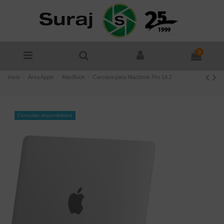
0
Inicio
Área Apple
MacBook
Carcasa para Macbook Pro 14.2
Consultar disponibilidad