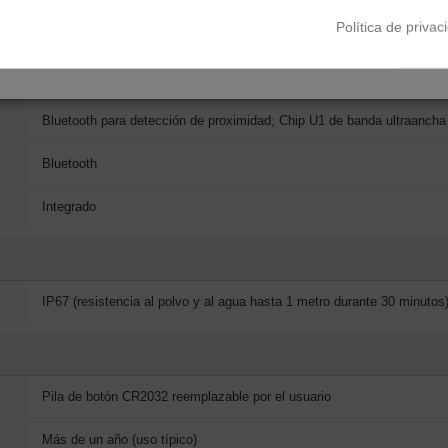
MFE94ZY/A
Política de privac
Bluetooth para detección de proximidad; Chip U1 de banda ultraancha 
Bluetooth
Integrado
IP67 (resistencia al polvo y al agua hasta 1 metro durante 30 minutos
Pila de botón CR2032 reemplazable por el usuario
Más de un año (uso típico)