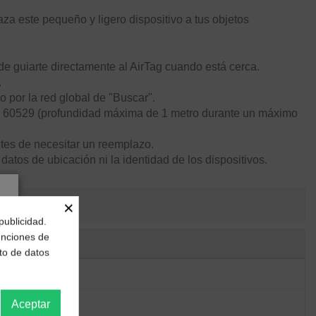
a este pequeño y ligero dispositivo a tus objetos
e guiarte directamente al AirTag cuando está cerca.
.
o por la red global de "Buscar".
EC 60529 (profundidad máxima de 1 metro durante un máximo
es de necesitar un reemplazo.
atos de ubicación ni la identidad de los dispositivos.
×
publicidad.
funciones de
to de datos
Aceptar