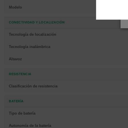
Modelo
CONECTIVIDAD Y LOCALIZACIÓN
Tecnología de localización
Tecnología inalámbrica
Altavoz
RESISTENCIA
Clasificación de resistencia
BATERÍA
Tipo de batería
Autonomía de la batería