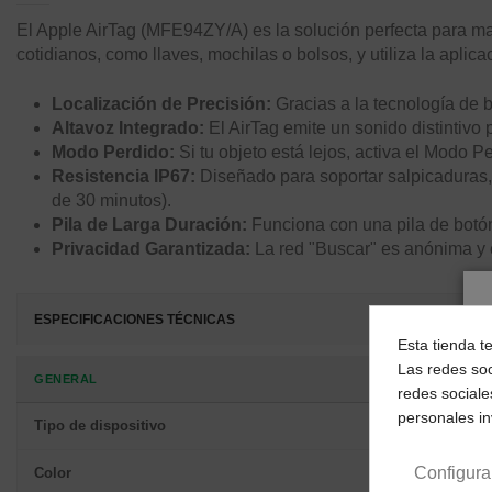
El Apple AirTag (MFE94ZY/A) es la solución perfecta para man
cotidianos, como llaves, mochilas o bolsos, y utiliza la aplica
Localización de Precisión:
Gracias a la tecnología de 
Altavoz Integrado:
El AirTag emite un sonido distintivo 
Modo Perdido:
Si tu objeto está lejos, activa el Modo P
Resistencia IP67:
Diseñado para soportar salpicaduras,
de 30 minutos).
Pila de Larga Duración:
Funciona con una pila de botó
Privacidad Garantizada:
La red "Buscar" es anónima y e
ESPECIFICACIONES TÉCNICAS
Esta tienda t
Las redes soc
GENERAL
redes sociale
personales i
Tipo de dispositivo
Configura
Color