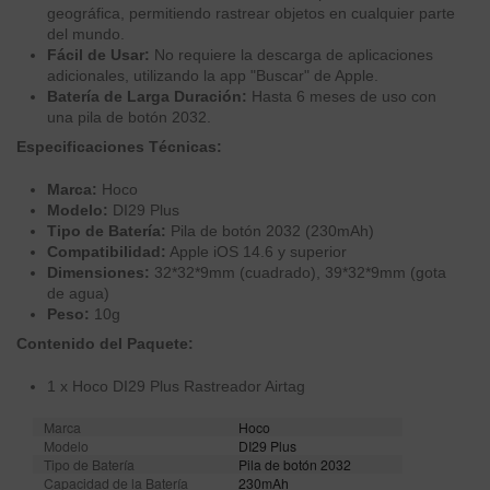
geográfica, permitiendo rastrear objetos en cualquier parte
del mundo.
Fácil de Usar:
No requiere la descarga de aplicaciones
adicionales, utilizando la app "Buscar" de Apple.
Batería de Larga Duración:
Hasta 6 meses de uso con
una pila de botón 2032.
Especificaciones Técnicas:
Marca:
Hoco
Modelo:
DI29 Plus
Tipo de Batería:
Pila de botón 2032 (230mAh)
Compatibilidad:
Apple iOS 14.6 y superior
Dimensiones:
32*32*9mm (cuadrado), 39*32*9mm (gota
de agua)
Peso:
10g
Contenido del Paquete:
1 x Hoco DI29 Plus Rastreador Airtag
Marca
Hoco
Modelo
DI29 Plus
Tipo de Batería
Pila de botón 2032
Capacidad de la Batería
230mAh